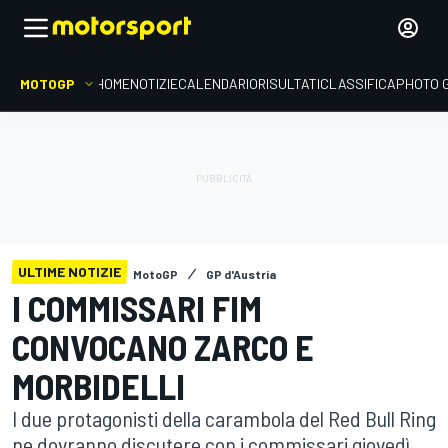
MOTOGP
HOME
NOTIZIE
CALENDARIO
RISULTATI
CLASSIFICA
PHOTO 
ULTIME NOTIZIE
MotoGP
GP d'Austria
I COMMISSARI FIM
CONVOCANO ZARCO E
MORBIDELLI
I due protagonisti della carambola del Red Bull Ring
ne dovranno discutere con i commissari giovedì.