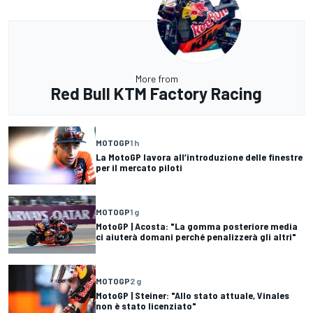
More from
Red Bull KTM Factory Racing
MOTOGP
1 h
La MotoGP lavora all’introduzione delle finestre
per il mercato piloti
MOTOGP
1 g
MotoGP | Acosta: "La gomma posteriore media
ci aiuterà domani perché penalizzerà gli altri"
MOTOGP
2 g
MotoGP | Steiner: "Allo stato attuale, Vinales
non è stato licenziato"