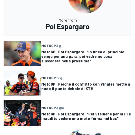
More from
Pol Espargaro
MOTOGP
3 g
MotoGP | Pol Espargaro: "In linea di principio
vengo per una gara, poi vedremo cosa
succederà nella prossima"
MOTOGP
12 g
MotoGP | Perché il conflitto con Vinales mette a
nudo il punto debole di KTM
MOTOGP
3 gm
MotoGP | Pol Espargarò: "Per Steiner e per la F1 è
inaudito vedere una moto ferma nel box"