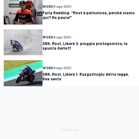
WSBK
6 ago 2021
Furia Redding: “Most è pericolosa, perché siamo
qui? Ho paura!”
WSBK
6 ago 2021
SBK, Most, Libere 2: pioggia protagonista, la
spunta Gerloff
WSBK
6 ago 2021
SBK, Most, Libere 1: Razgatlioglu detta legge,
Rea sesto