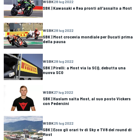
WSBK
28 lug 2022
SBK | Kawasaki e Rea pronti all'assalto a Most
WSBK
28 lug 2022
SBK | Most crocevia mondiale per Ducati prima
della pausa
WSBK
28 lug 2022
SBK | Pirelli: a Most via la SCQ, debutta una
nuova SC0
WSBK
27 lug 2022
SBK | Haslam salta Most, al suo posto Vickers
con Pedercini
WSBK
25 lug 2022
SBK | Ecco gli orari tv di Sky e TV8 del round di
Most