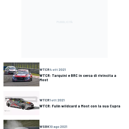
WTCR
4 ott 2021
WTCR: Tarquini e BRC in cerca di rivincita a
Most
WTCR
1 ott 2021
WTCR: Fulín wildcard a Most con la sua Cupra
WSBK
10 ago 2021