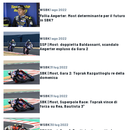
WSBK
1 ago 2022
Follia Aegerter: Most determinante per il futuro
in SBK?
WSBK
1 ago 2022
SSP | Most: doppietta Baldassarri, scandalo
Aegerter espluso da Gara 2
WSBK
31 lug 2022
SBK | Most, Gara 2: Toprak Razgatlioglu re della
domenica
WSBK
31 lug 2022
SBK | Most, Superpole Race: Toprak vince di
forza su Rea, Bautista 3°
WSBK
30 lug 2022