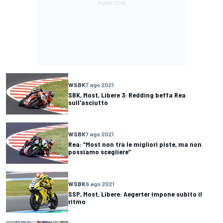
WSBK
7 ago 2021
SBK, Most, Libere 3: Redding beffa Rea
sull'asciutto
WSBK
7 ago 2021
Rea: “Most non tra le migliori piste, ma non
possiamo scegliere”
WSBK
6 ago 2021
SSP, Most, Libere: Aegerter impone subito il
ritmo