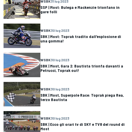
WSBK
31 lug 2023
SSP | Most: Bulega e Mackenzie trionfano in
gare folli
WSBK
30 lug 2023
SBK | Most: Toprak tradito dall'esplosione di
una gomma!
WSBK
30 lug 2023
SBK | Most, Gara 2: Bautista trionfa davanti a
Petrucci, Toprak out!
WSBK
30 lug 2023
SBK | Most, Superpole Race: Toprak piega Rea,
terzo Bautista
WSBK
30 lug 2023
SBK | Ecco gli orari tv di SKY e TV8 del round di
Most