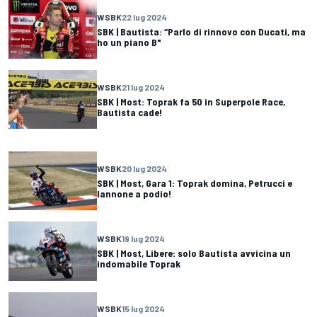
WSBK
22 lug 2024
SBK | Bautista: “Parlo di rinnovo con Ducati, ma
ho un piano B"
WSBK
21 lug 2024
SBK | Most: Toprak fa 50 in Superpole Race,
Bautista cade!
WSBK
20 lug 2024
SBK | Most, Gara 1: Toprak domina, Petrucci e
Iannone a podio!
WSBK
19 lug 2024
SBK | Most, Libere: solo Bautista avvicina un
indomabile Toprak
WSBK
15 lug 2024