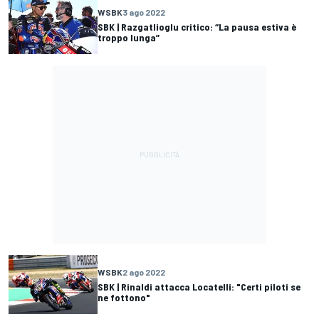
WSBK
3 ago 2022
SBK | Razgatlioglu critico: “La pausa estiva è
troppo lunga”
WSBK
2 ago 2022
SBK | Rinaldi attacca Locatelli: "Certi piloti se
ne fottono"