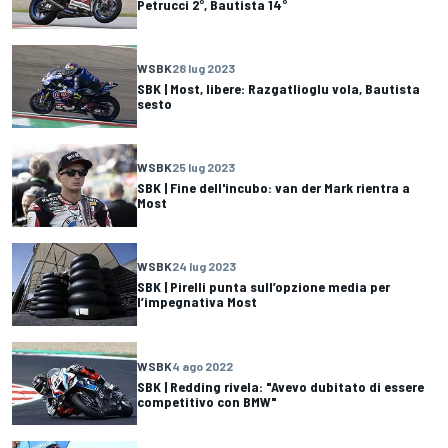
Petrucci 2°, Bautista 14°
WSBK
28 lug 2023
SBK | Most, libere: Razgatlioglu vola, Bautista
sesto
WSBK
25 lug 2023
SBK | Fine dell'incubo: van der Mark rientra a
Most
WSBK
24 lug 2023
SBK | Pirelli punta sull’opzione media per
l’impegnativa Most
WSBK
4 ago 2022
SBK | Redding rivela: "Avevo dubitato di essere
competitivo con BMW"