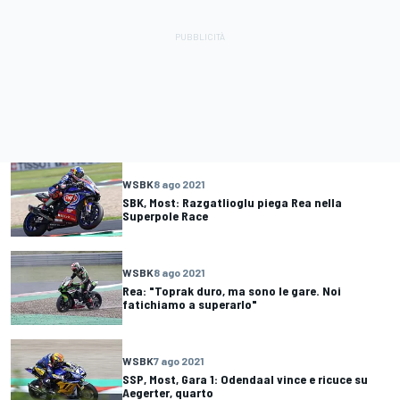
WSBK
8 ago 2021
SBK, Most: Razgatlioglu piega Rea nella
Superpole Race
WSBK
8 ago 2021
Rea: "Toprak duro, ma sono le gare. Noi
fatichiamo a superarlo"
WSBK
7 ago 2021
SSP, Most, Gara 1: Odendaal vince e ricuce su
Aegerter, quarto