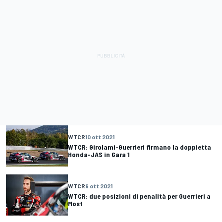
WTCR
10 ott 2021
WTCR: Girolami-Guerrieri firmano la doppietta
Honda-JAS in Gara 1
WTCR
9 ott 2021
WTCR: due posizioni di penalità per Guerrieri a
Most