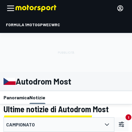
FORMULA 1
MOTOGP
WEC
WRC
Autodrom Most
Panoramica
Notizie
Ultime notizie di Autodrom Most
1
CAMPIONATO