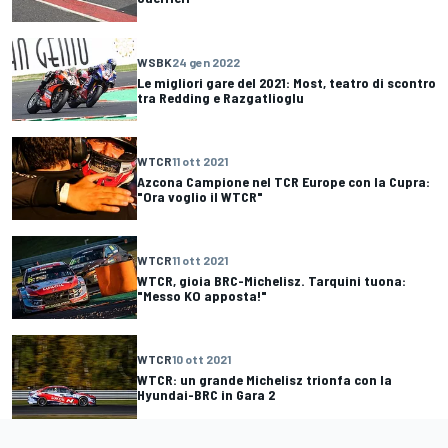
WSBK
24 gen 2022
Le migliori gare del 2021: Most, teatro di scontro
tra Redding e Razgatlioglu
WTCR
11 ott 2021
Azcona Campione nel TCR Europe con la Cupra:
"Ora voglio il WTCR"
WTCR
11 ott 2021
WTCR, gioia BRC-Michelisz. Tarquini tuona:
"Messo KO apposta!"
WTCR
10 ott 2021
WTCR: un grande Michelisz trionfa con la
Hyundai-BRC in Gara 2