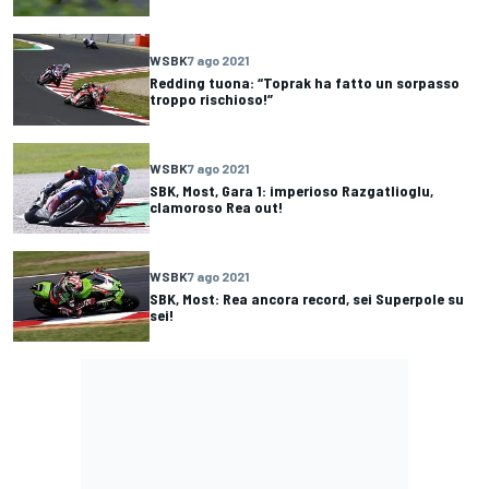
WSBK
7 ago 2021
Redding tuona: “Toprak ha fatto un sorpasso
troppo rischioso!”
WSBK
7 ago 2021
SBK, Most, Gara 1: imperioso Razgatlioglu,
clamoroso Rea out!
WSBK
7 ago 2021
SBK, Most: Rea ancora record, sei Superpole su
sei!