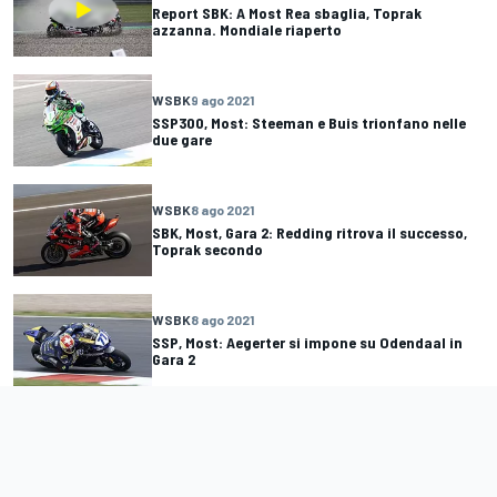
Report SBK: A Most Rea sbaglia, Toprak
azzanna. Mondiale riaperto
WSBK
9 ago 2021
SSP300, Most: Steeman e Buis trionfano nelle
due gare
WSBK
8 ago 2021
SBK, Most, Gara 2: Redding ritrova il successo,
Toprak secondo
WSBK
8 ago 2021
SSP, Most: Aegerter si impone su Odendaal in
Gara 2