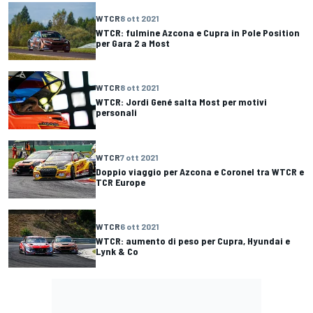
WTCR
8 ott 2021
WTCR: fulmine Azcona e Cupra in Pole Position
per Gara 2 a Most
WTCR
8 ott 2021
WTCR: Jordi Gené salta Most per motivi
personali
WTCR
7 ott 2021
Doppio viaggio per Azcona e Coronel tra WTCR e
TCR Europe
WTCR
6 ott 2021
WTCR: aumento di peso per Cupra, Hyundai e
Lynk & Co