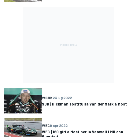
WSBK
23 lug 2022
SBK | Hickman sostituirà van der Mark a Most
WEC
9 apr 2022
WEC | 160 giri a Most per la Vanwall LMH con
Guerrieri