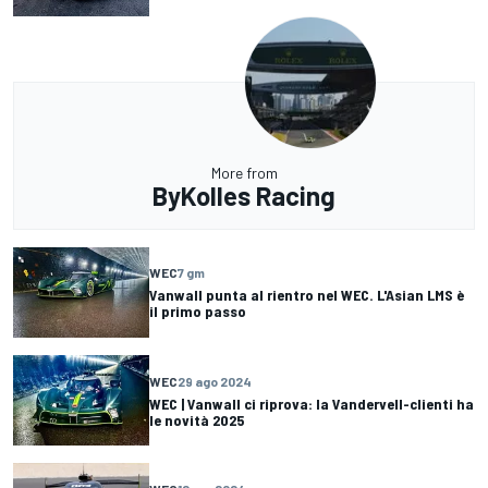
More from
ByKolles Racing
WEC
7 gm
Vanwall punta al rientro nel WEC. L'Asian LMS è
il primo passo
WEC
29 ago 2024
WEC | Vanwall ci riprova: la Vandervell-clienti ha
le novità 2025