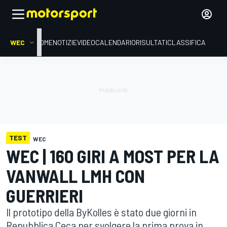
WEC
HOME
NOTIZIE
VIDEO
CALENDARIO
RISULTATI
CLASSIFICA
TEST
WEC
WEC | 160 GIRI A MOST PER LA
VANWALL LMH CON
GUERRIERI
Il prototipo della ByKolles è stato due giorni in
Repubblica Ceca per svolgere la prima prova in