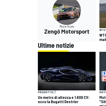
More from
Zengő Motorsport
WTC
WTC
mat
Ultime notizie
PRODOTTO
MOT
Un metro di altezza e 1.600 CV:
Mot
ecco la Bugatti Destrier
"Si
mi 