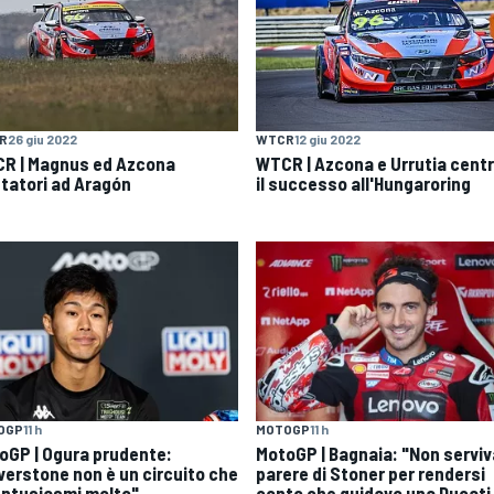
R
26 giu 2022
WTCR
12 giu 2022
R | Magnus ed Azcona
WTCR | Azcona e Urrutia cent
tatori ad Aragón
il successo all'Hungaroring
OGP
11 h
MOTOGP
11 h
oGP | Ogura prudente:
MotoGP | Bagnaia: "Non serviva
lverstone non è un circuito che
parere di Stoner per rendersi
entusiasmi molto"
conto che guidavo una Ducati