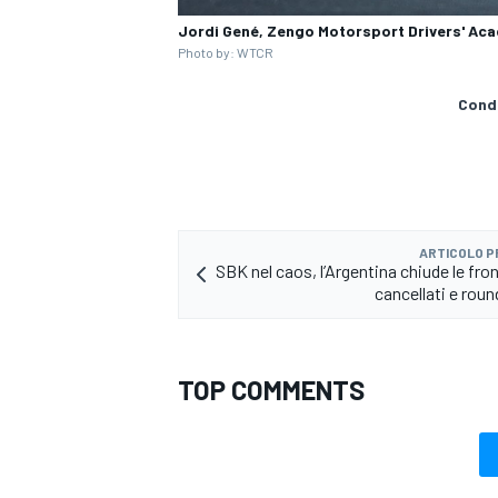
Jordi Gené, Zengo Motorsport Drivers' A
Photo by: WTCR
Condi
ARTICOLO 
SBK nel caos, l’Argentina chiude le fron
cancellati e roun
TOP COMMENTS
ENDURANCE/GT