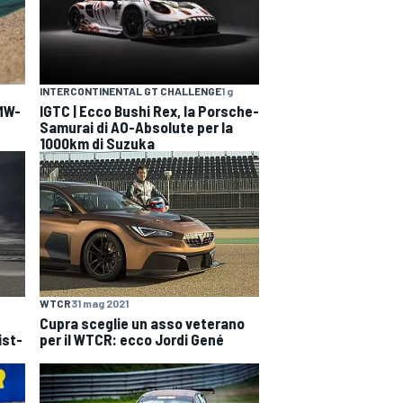
INTERCONTINENTAL GT CHALLENGE
1 g
BMW-
IGTC | Ecco Bushi Rex, la Porsche-
Samurai di AO-Absolute per la
1000km di Suzuka
WTCR
31 mag 2021
Cupra sceglie un asso veterano
ist-
per il WTCR: ecco Jordi Gené