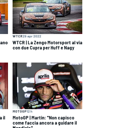
WTCR
29 apr 2022
rano
WTCR | La Zengo Motorsport al via
con due Cupra per Huff e Nagy
MOTOGP
12 h
 il
MotoGP | Martin: "Non capisco
come faccia ancora a guidare il
Mondiale"