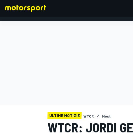
FORMULA 1
ULTIME NOTIZIE
WTCR
Most
WTCR: JORDI G