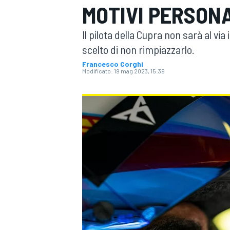
MOTIVI PERSONA
MOTOGP
WEC
Il pilota della Cupra non sarà al v
scelto di non rimpiazzarlo.
Francesco Corghi
Modificato:
19 mag 2023, 15:39
WRC