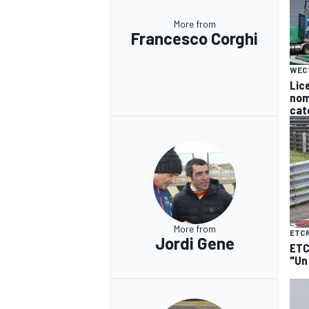
More from
Francesco Corghi
WEC
Lice
nomi
cat
More from
ETC
Jordi Gene
ETC
"Un
RALLY