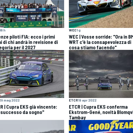
16 h
WEC
1 g
nze piloti FIA: ecco i primi
WEC | Vosse sorride: "Ora in 
 di chi andrà in revisione di
WRT c'è la consapevolezza di
egoria per il 2027
cosa stiamo facendo"
R
9 mag 2022
ETCR
19 apr 2022
R | Cupra EKS già vincente:
ETCR | Cupra EKS conferma
 successo da sogno"
Ekstrom-Gené, novità Blomqv
Tambay