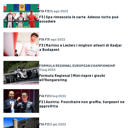
FIA F3
29 ago 2022
F3 | Spa rimescola le carte. Adesso tutto può
accadere
FIA F3
1 ago 2022
F3 | Martins e Leclerc i migliori alleati di Hadjar
a Budapest
FORMULA REGIONAL EUROPEAN CHAMPIONSHIP
11 lug 2022
Formula Regional | Minì riapre i giochi
all'Hungaroring
FIA F2
10 lug 2022
F2 | Austria: Pourchaire non graffia, Sargeant ne
approfitta
FIA F2
12 giu 2022