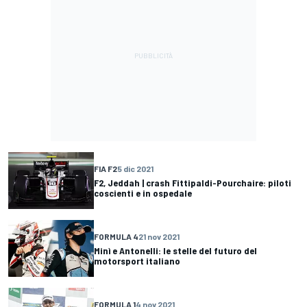
FIA F2
5 dic 2021
F2, Jeddah | crash Fittipaldi-Pourchaire: piloti
coscienti e in ospedale
FORMULA 4
21 nov 2021
Minì e Antonelli: le stelle del futuro del
motorsport italiano
FORMULA 1
4 nov 2021