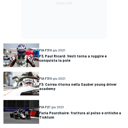
FIA F3
18 giu 2021
F3, Paul Ricard: Vesti torna a ruggire e
conquista la pole
FIA F3
18 giu 2021
F3: Correa ritorna nella Sauber young driver
academy
FIA F2
7 giu 2021
Furia Pourchaire: frattura al polso e critiche a
Ticktum