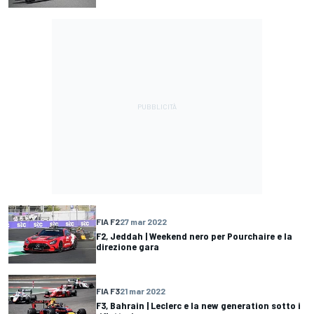
FIA F2
27 mar 2022
F2, Jeddah | Weekend nero per Pourchaire e la
direzione gara
FIA F3
21 mar 2022
F3, Bahrain | Leclerc e la new generation sotto i