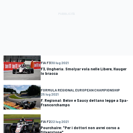
FIA F3
30 lug 2021
F3, Ungheria: Smolyar vola nelle Libere, Hauger
lo bracca
FORMULA REGIONAL EUROPEAN CHAMPIONSHIP
25 lug 2021
F. Regional: Belov e Saucy dettano legge a Spa-
Francorchamps
FIA F2
22 lug 2021
Pourchaire: "Per i dottori non avrei corso a
Silverstone"