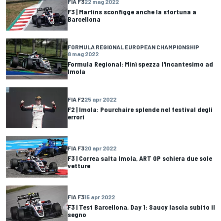
FIA F3
22 mag 2022
F3 | Martins sconfigge anche la sfortuna a
Barcellona
FORMULA REGIONAL EUROPEAN CHAMPIONSHIP
8 mag 2022
Formula Regional: Minì spezza l'incantesimo ad
Imola
FIA F2
25 apr 2022
F2 | Imola: Pourchaire splende nel festival degli
errori
FIA F3
20 apr 2022
F3 | Correa salta Imola, ART GP schiera due sole
vetture
FIA F3
15 apr 2022
F3 | Test Barcellona, Day 1: Saucy lascia subito il
segno