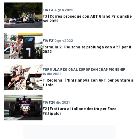
FIA F3
14 gen 2022
F3 | Correa prosegue con ART Grand Prix anche
nel 2022
FIA F2
10 gen 2022
Formula 2 | Pourchaire prolunga con ART per il
2022
FORMULA REGIONAL EUROPEAN CHAMPIONSHIP
14 dic 2021
F. Regional | Minì rinnova con ART per puntare al
titolo
FIA F2
6 dic 2021
F2 | Frattura al tallone destro per Enzo
Fittipaldi