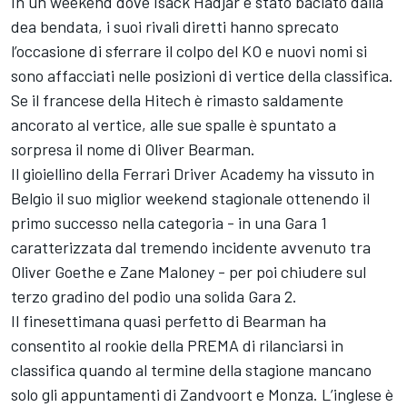
In un weekend dove
Isack Hadjar
è stato baciato dalla
dea bendata, i suoi rivali diretti hanno sprecato
l’occasione di sferrare il colpo del KO e nuovi nomi si
sono affacciati nelle posizioni di vertice della classifica.
Se il francese della Hitech è rimasto saldamente
ancorato al vertice, alle sue spalle è spuntato a
sorpresa il nome di
Oliver Bearman
.
Il gioiellino della Ferrari Driver Academy ha vissuto in
Belgio il suo miglior weekend stagionale ottenendo il
primo successo nella categoria - in una Gara 1
caratterizzata dal tremendo incidente avvenuto tra
Oliver Goethe e
Zane Maloney
- per poi chiudere sul
terzo gradino del podio una solida Gara 2.
Il finesettimana quasi perfetto di Bearman ha
consentito al rookie della PREMA di rilanciarsi in
classifica quando al termine della stagione mancano
solo gli appuntamenti di Zandvoort e Monza. L’inglese è