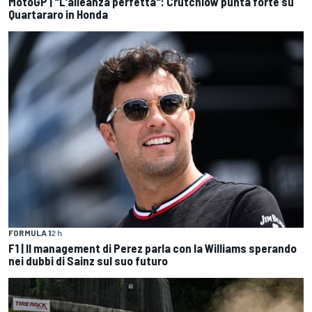
MotoGP | "L'alleanza perfetta": Crutchlow punta forte su
Quartararo in Honda
FORMULA 1
2 h
F1 | Il management di Perez parla con la Williams sperando
nei dubbi di Sainz sul suo futuro