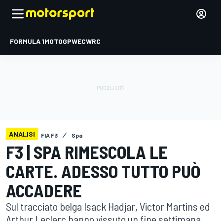
FORMULA 1
MOTOGP
WEC
WRC
ANALISI
FIA F3
Spa
F3 | SPA RIMESCOLA LE
CARTE. ADESSO TUTTO PUÒ
ACCADERE
Sul tracciato belga Isack Hadjar, Victor Martins ed
Arthur Leclerc hanno vissuto un fine settimana