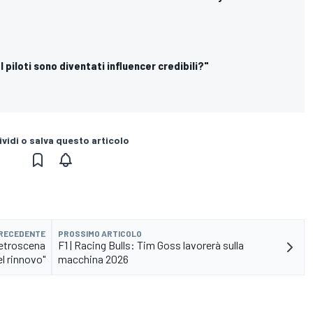
 "I piloti sono diventati influencer credibili?"
vidi o salva questo articolo
PRECEDENTE
PROSSIMO ARTICOLO
 retroscena
F1 | Racing Bulls: Tim Goss lavorerà sulla
el rinnovo"
macchina 2026