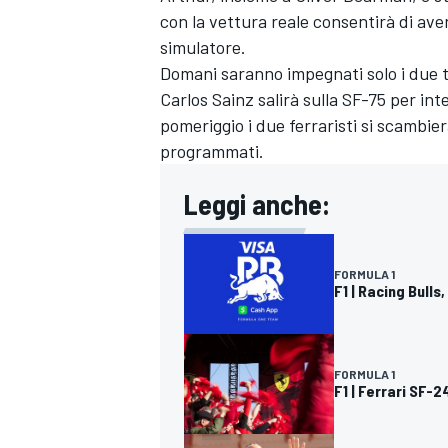
con la vettura reale consentirà di ave
simulatore.
Domani saranno impegnati solo i due ti
Carlos Sainz salirà sulla SF-75 per int
pomeriggio i due ferraristi si scambi
programmati.
Leggi anche:
FORMULA 1
F1 | Racing Bulls
FORMULA 1
MONOMARCA
F1 | Ferrari SF-