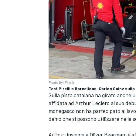
Photo by: Pirelli
Test Pirelli a Barcellona, Carlos Sainz sull
Sulla pista catalana ha girato anche u
affidata ad Arthur Leclerc al suo deb
ENDURANCE/GT
monegasco non ha partecipato al lavoro
demo che si possono utilizzare nelle 
Arthur, insieme a Oliver Bearman, è 