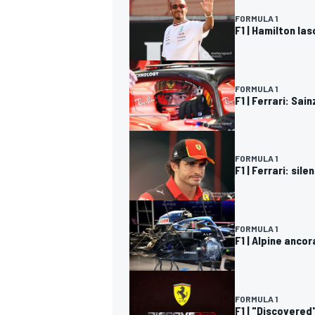
FORMULA 1
F1 | Hamilton l
FORMULA 1
F1 | Ferrari: Sai
FORMULA 1
F1 | Ferrari: sil
FORMULA 1
F1 | Alpine anco
RALLY
FORMULA 1
F1 | "Discovered