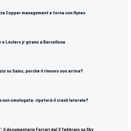
ascia Copper management e torna con Hynes
nz e Leclerc jr girano a Barcellona
enzio su Sainz, perché il rinnovo non arriva?
ra non omologata: ripeterà il crash laterale?
": il documentario Ferrari dal 3 febbraio su Sky