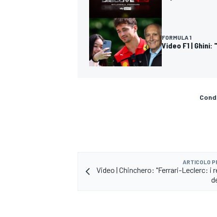
FORMULA 1
Video F1 | Ghini:
Condi
ARTICOLO 
Video | Chinchero: "Ferrari-Leclerc: i
d