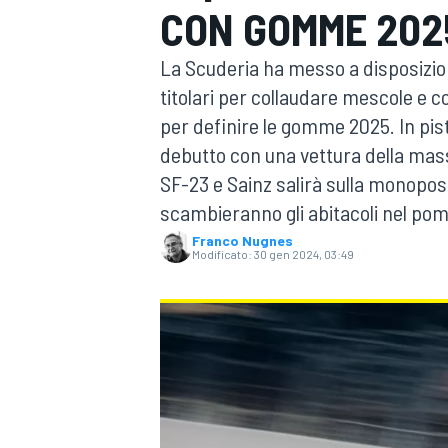
CON GOMME 202
MOTOGP
WEC
La Scuderia ha messo a disposizione
titolari per collaudare mescole e 
per definire le gomme 2025. In pist
debutto con una vettura della mas
SF-23 e Sainz salirà sulla monopost
scambieranno gli abitacoli nel pom
Franco Nugnes
WRC
Modificato:
30 gen 2024, 03:49