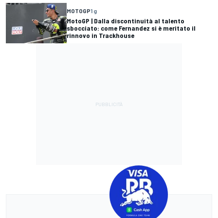
MOTOGP
1 g
MotoGP | Dalla discontinuità al talento
sbocciato: come Fernandez si è meritato il
rinnovo in Trackhouse