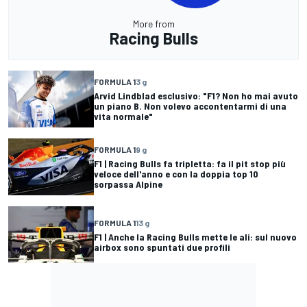
More from
Racing Bulls
FORMULA 1
3 g
Arvid Lindblad esclusivo: "F1? Non ho mai avuto
un piano B. Non volevo accontentarmi di una
vita normale"
FORMULA 1
9 g
F1 | Racing Bulls fa tripletta: fa il pit stop più
veloce dell'anno e con la doppia top 10
sorpassa Alpine
FORMULA 1
13 g
F1 | Anche la Racing Bulls mette le ali: sul nuovo
airbox sono spuntati due profili