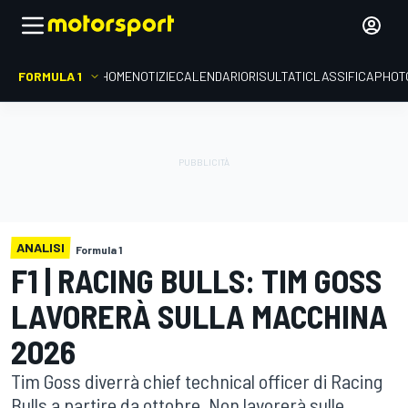
FORMULA 1
HOME
NOTIZIE
CALENDARIO
RISULTATI
CLASSIFICA
PHOT
ANALISI
Formula 1
F1 | RACING BULLS: TIM GOSS
LAVORERÀ SULLA MACCHINA
2026
Tim Goss diverrà chief technical officer di Racing
Bulls a partire da ottobre. Non lavorerà sulle