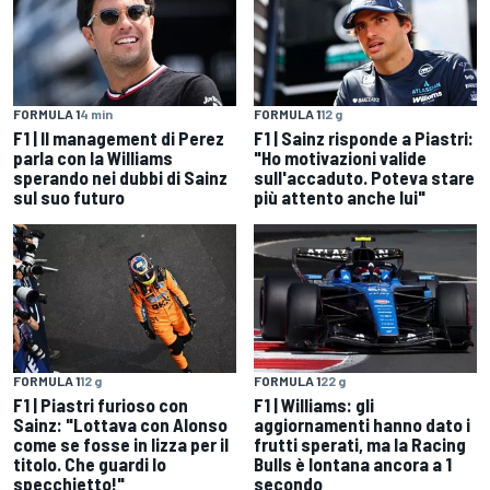
FORMULA 1
4 min
FORMULA 1
12 g
F1 | Il management di Perez
F1 | Sainz risponde a Piastri:
parla con la Williams
"Ho motivazioni valide
sperando nei dubbi di Sainz
sull'accaduto. Poteva stare
sul suo futuro
più attento anche lui"
FORMULA 1
12 g
FORMULA 1
22 g
F1 | Piastri furioso con
F1 | Williams: gli
Sainz: "Lottava con Alonso
aggiornamenti hanno dato i
come se fosse in lizza per il
frutti sperati, ma la Racing
titolo. Che guardi lo
Bulls è lontana ancora a 1
specchietto!"
secondo