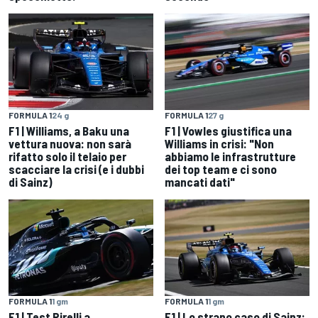
FORMULA 1
27 g
FORMULA 1
24 g
F1 | Vowles giustifica una
F1 | Williams, a Baku una
Williams in crisi: "Non
vettura nuova: non sarà
abbiamo le infrastrutture
rifatto solo il telaio per
dei top team e ci sono
scacciare la crisi (e i dubbi
mancati dati"
di Sainz)
FORMULA 1
1 gm
FORMULA 1
1 gm
F1 | Test Pirelli a
F1 | Lo strano caso di Sainz: