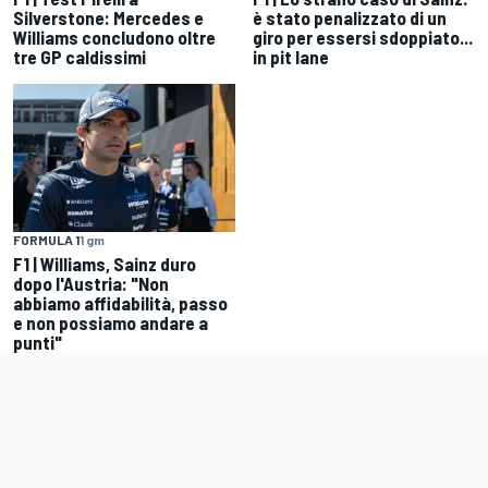
Silverstone: Mercedes e
è stato penalizzato di un
Williams concludono oltre
giro per essersi sdoppiato...
tre GP caldissimi
in pit lane
FORMULA 1
1 gm
F1 | Williams, Sainz duro
dopo l'Austria: "Non
abbiamo affidabilità, passo
e non possiamo andare a
punti"