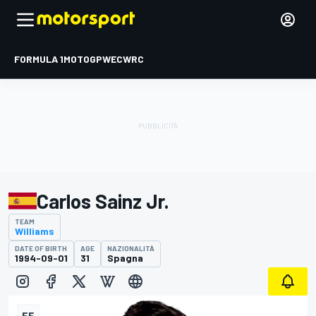
FORMULA 1
MOTOGP
WEC
WRC
Carlos Sainz Jr.
TEAM
Williams
DATE OF BIRTH
AGE
NAZIONALITÀ
1994-09-01
31
Spagna
55