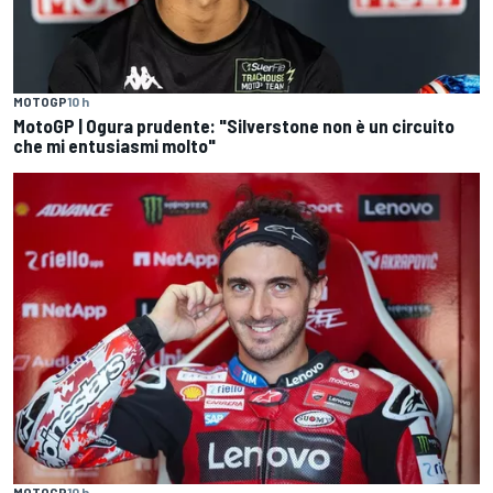
MOTOGP
10 h
MotoGP | Ogura prudente: "Silverstone non è un circuito
che mi entusiasmi molto"
MOTOGP
10 h