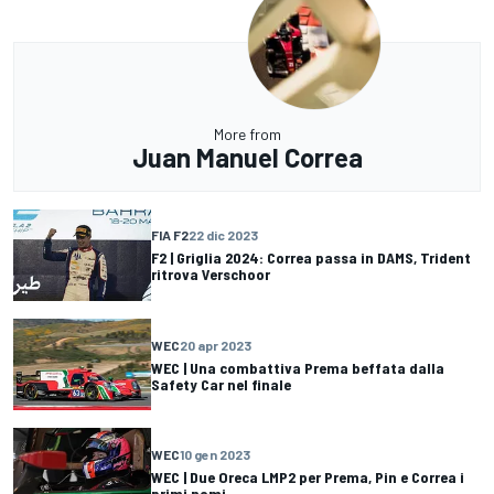
More from
Juan Manuel Correa
FIA F2
22 dic 2023
F2 | Griglia 2024: Correa passa in DAMS, Trident
ritrova Verschoor
WEC
20 apr 2023
WEC | Una combattiva Prema beffata dalla
Safety Car nel finale
WEC
10 gen 2023
WEC | Due Oreca LMP2 per Prema, Pin e Correa i
primi nomi