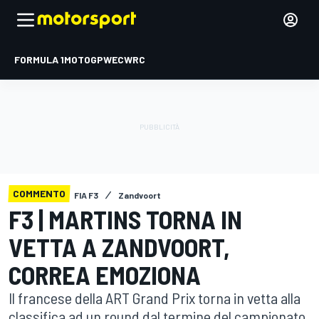
FORMULA 1
MOTOGP
WEC
WRC
COMMENTO
FIA F3
Zandvoort
F3 | MARTINS TORNA IN
VETTA A ZANDVOORT,
CORREA EMOZIONA
Il francese della ART Grand Prix torna in vetta alla
classifica ad un round dal termine del campionato,