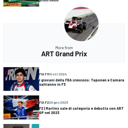
More from
ART Grand Prix
FIA F3
10 ott 2024
I giovani della FDA crescono: Taponen e Camara
saliranno in F3
FIA F2
20 gen 2023
F2 | Martins sale di categoria e debutta con ART
GP nel 2023