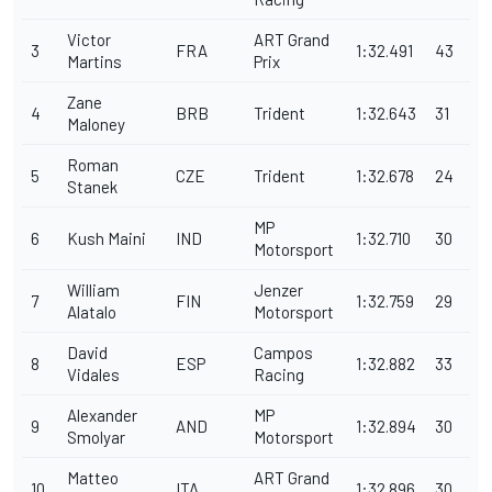
Victor
ART Grand
3
FRA
1:32.491
43
Martins
Prix
Zane
4
BRB
Trident
1:32.643
31
Maloney
Roman
5
CZE
Trident
1:32.678
24
Stanek
MP
6
Kush Maini
IND
1:32.710
30
Motorsport
William
Jenzer
7
FIN
1:32.759
29
Alatalo
Motorsport
David
Campos
8
ESP
1:32.882
33
Vidales
Racing
Alexander
MP
9
AND
1:32.894
30
Smolyar
Motorsport
Matteo
ART Grand
10
ITA
1:32.896
30