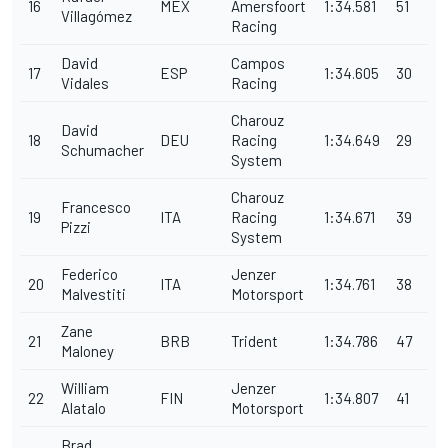
16
MEX
Amersfoort
1:34.581
51
Villagómez
Racing
David
Campos
17
ESP
1:34.605
30
Vidales
Racing
Charouz
David
18
DEU
Racing
1:34.649
29
Schumacher
System
Charouz
Francesco
19
ITA
Racing
1:34.671
39
Pizzi
System
Federico
Jenzer
20
ITA
1:34.761
38
Malvestiti
Motorsport
Zane
21
BRB
Trident
1:34.786
47
Maloney
William
Jenzer
22
FIN
1:34.807
41
Alatalo
Motorsport
Brad