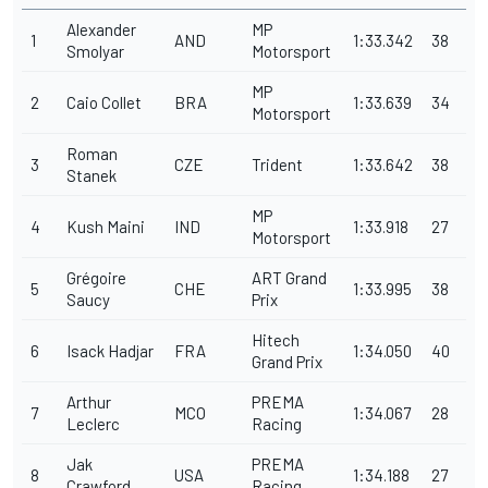
Alexander
MP
1
AND
1:33.342
38
Smolyar
Motorsport
MP
2
Caio Collet
BRA
1:33.639
34
Motorsport
Roman
3
CZE
Trident
1:33.642
38
Stanek
MP
4
Kush Maini
IND
1:33.918
27
Motorsport
Grégoire
ART Grand
5
CHE
1:33.995
38
Saucy
Prix
Hitech
6
Isack Hadjar
FRA
1:34.050
40
Grand Prix
Arthur
PREMA
7
MCO
1:34.067
28
Leclerc
Racing
Jak
PREMA
8
USA
1:34.188
27
Crawford
Racing