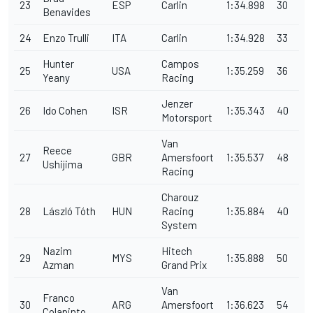
23
ESP
Carlin
1:34.898
30
Benavides
24
Enzo Trulli
ITA
Carlin
1:34.928
33
Hunter
Campos
25
USA
1:35.259
36
Yeany
Racing
Jenzer
26
Ido Cohen
ISR
1:35.343
40
Motorsport
Van
Reece
27
GBR
Amersfoort
1:35.537
48
Ushijima
Racing
Charouz
28
László Tóth
HUN
Racing
1:35.884
40
System
Nazim
Hitech
29
MYS
1:35.888
50
Azman
Grand Prix
Van
Franco
30
ARG
Amersfoort
1:36.623
54
Colapinto