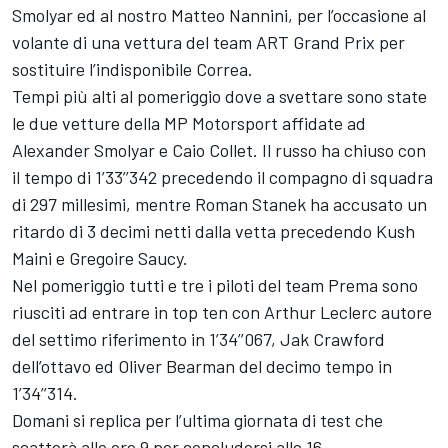
Smolyar
ed al nostro
Matteo Nannini
, per l’occasione al
volante di una vettura del team ART Grand Prix per
sostituire l’indisponibile Correa.
Tempi più alti al pomeriggio dove a svettare sono state
le due vetture della
MP Motorsport
affidate ad
Alexander Smolyar e
Caio Collet
. Il russo ha chiuso con
il tempo di 1’33’’342 precedendo il compagno di squadra
di 297 millesimi, mentre Roman Stanek ha accusato un
ritardo di 3 decimi netti dalla vetta precedendo Kush
Maini e Gregoire Saucy.
Nel pomeriggio tutti e tre i piloti del team Prema sono
riusciti ad entrare in top ten con
Arthur Leclerc
autore
del settimo riferimento in 1’34’’067,
Jak Crawford
dell’ottavo ed
Oliver Bearman
del decimo tempo in
1’34’’314.
Domani si replica per l’ultima giornata di test che
scatterà alle ore 9 per concludersi alle 16.