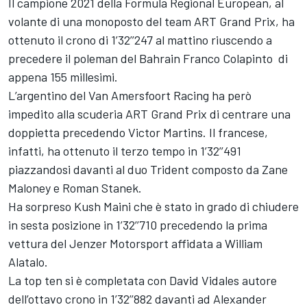
Il campione 2021 della Formula Regional European, al
volante di una monoposto del team
ART Grand Prix
, ha
ottenuto il crono di 1’32’’247 al mattino riuscendo a
precedere il poleman del Bahrain
Franco Colapinto
di
appena 155 millesimi.
L’argentino del
Van Amersfoort Racing
ha però
impedito alla scuderia ART Grand Prix di centrare una
doppietta precedendo
Victor Martins
. Il francese,
infatti, ha ottenuto il terzo tempo in 1’32’’491
piazzandosi davanti al duo
Trident
composto da
Zane
Maloney
e Roman Stanek.
Ha sorpreso
Kush Maini
che è stato in grado di chiudere
in sesta posizione in 1’32’’710 precedendo la prima
vettura del
Jenzer Motorsport
affidata a
William
Alatalo
.
La top ten si è completata con
David Vidales
autore
dell’ottavo crono in 1’32’’882 davanti ad
Alexander