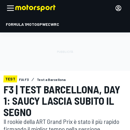
FORMULA 1
MOTOGP
WEC
WRC
TEST
FIA F3
Test a Barcellona
F3 | TEST BARCELLONA, DAY
1: SAUCY LASCIA SUBITO IL
SEGNO
Il rookie della ART Grand Prix è stato il più rapido
firmando il miglior tempo nella sessione