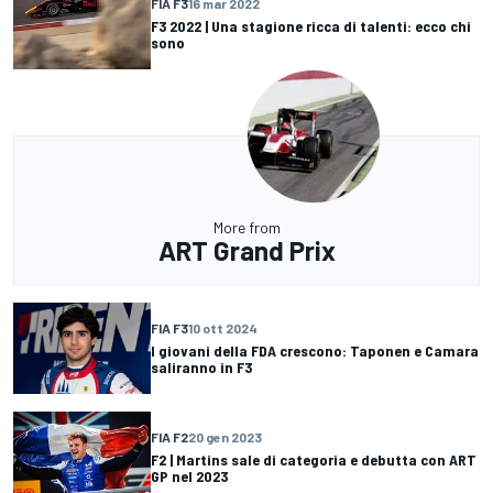
FIA F3
16 mar 2022
F3 2022 | Una stagione ricca di talenti: ecco chi
sono
More from
ART Grand Prix
FIA F3
10 ott 2024
I giovani della FDA crescono: Taponen e Camara
saliranno in F3
FIA F2
20 gen 2023
F2 | Martins sale di categoria e debutta con ART
GP nel 2023