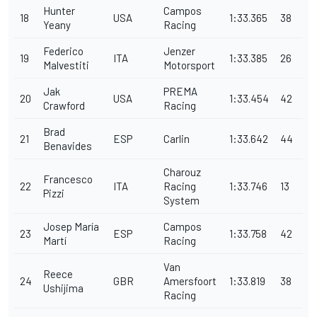
Hunter
Campos
18
USA
1:33.365
38
Yeany
Racing
Federico
Jenzer
19
ITA
1:33.385
26
Malvestiti
Motorsport
Jak
PREMA
20
USA
1:33.454
42
Crawford
Racing
Brad
21
ESP
Carlin
1:33.642
44
Benavides
Charouz
Francesco
22
ITA
Racing
1:33.746
13
Pizzi
System
Josep María
Campos
23
ESP
1:33.758
42
Martí
Racing
Van
Reece
24
GBR
Amersfoort
1:33.819
38
Ushijima
Racing