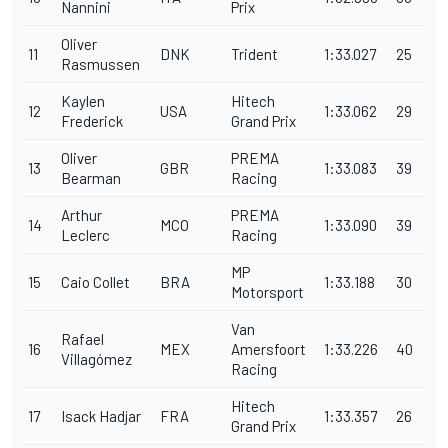
Nannini
Prix
Oliver
11
DNK
Trident
1:33.027
25
Rasmussen
Kaylen
Hitech
12
USA
1:33.062
29
Frederick
Grand Prix
Oliver
PREMA
13
GBR
1:33.083
39
Bearman
Racing
Arthur
PREMA
14
MCO
1:33.090
39
Leclerc
Racing
MP
15
Caio Collet
BRA
1:33.188
30
Motorsport
Van
Rafael
16
MEX
Amersfoort
1:33.226
40
Villagómez
Racing
Hitech
17
Isack Hadjar
FRA
1:33.357
26
Grand Prix