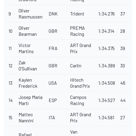
Oliver
9
DNK
Trident
1:34.276
37
Rasmussen
Oliver
PREMA
10
GBR
1:34.314
28
Bearman
Racing
Victor
ART Grand
11
FRA
1:34.375
39
Martins
Prix
Zak
12
GBR
Carlin
1:34.389
30
O’Sullivan
Kaylen
Hitech
13
USA
1:34.508
46
Frederick
Grand Prix
Josep María
Campos
14
ESP
1:34.527
44
Martí
Racing
Matteo
ART Grand
15
ITA
1:34.581
27
Nannini
Prix
Van
Rafael