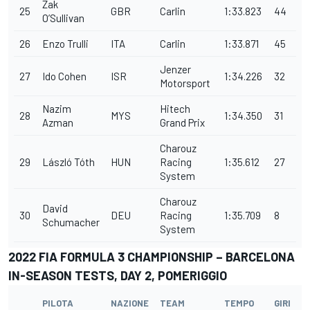
Zak
25
GBR
Carlin
1:33.823
44
O’Sullivan
26
Enzo Trulli
ITA
Carlin
1:33.871
45
Jenzer
27
Ido Cohen
ISR
1:34.226
32
Motorsport
Nazim
Hitech
28
MYS
1:34.350
31
Azman
Grand Prix
Charouz
29
László Tóth
HUN
Racing
1:35.612
27
System
Charouz
David
30
DEU
Racing
1:35.709
8
Schumacher
System
2022 FIA FORMULA 3 CHAMPIONSHIP – BARCELONA
IN-SEASON TESTS, DAY 2, POMERIGGIO
PILOTA
NAZIONE
TEAM
TEMPO
GIRI