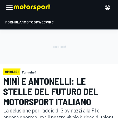
FORMULA 1
MOTOGP
WEC
WRC
ANALISI
Formula 4
MINÌ E ANTONELLI: LE
STELLE DEL FUTURO DEL
MOTORSPORT ITALIANO
La delusione per l'addio di Giovinazzi alla F1 è
ancora enorme, ma il nostro vivaio è ricco di talenti