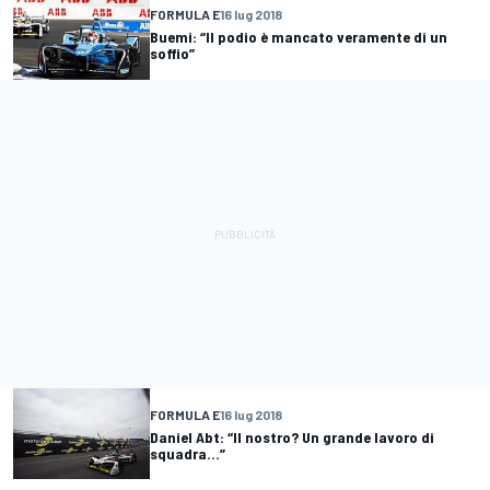
FORMULA E
16 lug 2018
Buemi: “Il podio è mancato veramente di un
soffio”
FORMULA E
16 lug 2018
Daniel Abt: “Il nostro? Un grande lavoro di
squadra...”