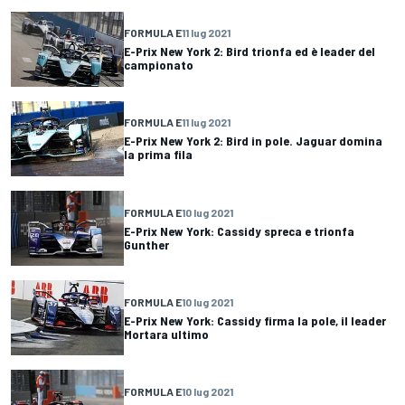
FORMULA E
11 lug 2021
E-Prix New York 2: Bird trionfa ed è leader del
campionato
FORMULA E
11 lug 2021
E-Prix New York 2: Bird in pole. Jaguar domina
la prima fila
FORMULA E
10 lug 2021
E-Prix New York: Cassidy spreca e trionfa
Gunther
FORMULA E
10 lug 2021
E-Prix New York: Cassidy firma la pole, il leader
Mortara ultimo
FORMULA E
10 lug 2021