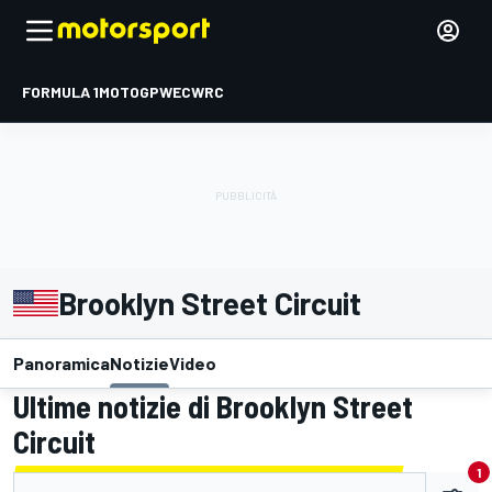
FORMULA 1
MOTOGP
WEC
WRC
Brooklyn Street Circuit
Panoramica
Notizie
Video
Ultime notizie di Brooklyn Street
Circuit
1