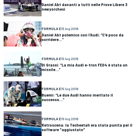
Daniel Abt davanti a tutti nelle Prove Libere 3
newyorchesi
FORMULA E
15 lug 2018
Daniel Abt polemico con l'Audi: “C’è poco da
sorridere...”
FORMULA E
15 lug 2018
Di Grassi: “La mia Audi e-tron FE04 è stata un
missile...”
FORMULA E
15 lug 2018
Buemi: “Le due Audi hanno meritato il
successo...”
FORMULA E
15 lug 2018
Retroscena: la Techeetah era stata punita per il
software "aggiustato"