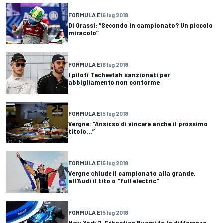
FORMULA E
16 lug 2018
Di Grassi: “Secondo in campionato? Un piccolo
miracolo”
FORMULA E
16 lug 2018
I piloti Techeetah sanzionati per
abbigliamento non conforme
FORMULA E
15 lug 2018
Vergne: “Ansioso di vincere anche il prossimo
titolo...”
FORMULA E
15 lug 2018
Vergne chiude il campionato alla grande,
all'Audi il titolo "full electric"
FORMULA E
15 lug 2018
New York 2, Sébastien Buemi fa la differenza