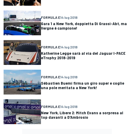
FORMULA E
14 lug 2018
Gara 1 a New York, doppietta Di Grassi-Abt, ma
Vergne è campione!
FORMULA E
14 lug 2018
Katherine Legge sarà al via del Jaguar I-PACE
eTrophy 2018-2019
FORMULA E
14 lug 2018
Sébastien Buemi firma un giro super e coglie
una pole meritata a New York!
FORMULA E
14 lug 2018
New York, Libere 2: Mitch Evans a sorpresa al
top davanti a D'Ambrosio