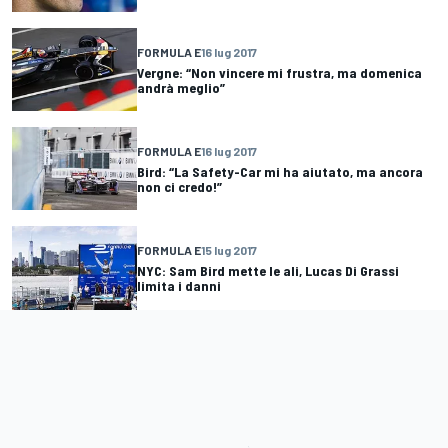
FORMULA E
16 lug 2017
Vergne: “Non vincere mi frustra, ma domenica
andrà meglio”
FORMULA E
16 lug 2017
Bird: “La Safety-Car mi ha aiutato, ma ancora
non ci credo!”
FORMULA E
15 lug 2017
NYC: Sam Bird mette le ali, Lucas Di Grassi
limita i danni