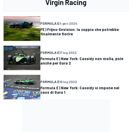
Virgin Racing
FORMULA E
4 gen 2024
FE | Frijns-Envision: la coppia che potrebbe
finalmente fiorire
FORMULA E
17 lug 2022
Formula E | New York: Cassidy non molla, pole
anche per Gara 2
FORMULA E
16 lug 2022
Formula E | New York: Cassidy si impone nel
caos di Gara 1