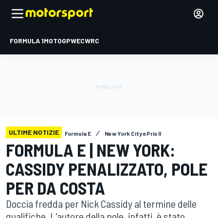
FORMULA 1
MOTOGP
WEC
WRC
ULTIME NOTIZIE
Formula E
New York City ePrix II
FORMULA E | NEW YORK:
CASSIDY PENALIZZATO, POLE
PER DA COSTA
Doccia fredda per Nick Cassidy al termine delle
qualifiche. L'autore della pole, infatti, è stato