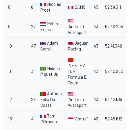
Nicolas
8
8
DAMS
43
52'39.311
1
Prost
Robin
9
27
Andretti
43
52'40.294
1
Frijns
Autosport
Adam
Jaguar
10
47
43
52'41.348
1
Carroll
Racing
NEXTEV
Nelson
11
3
TCR
43
52'42.252
1
Piquet Jr.
Formula E
Team
António
12
28
Félix Da
Andretti
43
52'42.616
1
Costa
Autosport
Tom
13
4
Venturi
43
52'45.612
1
Dillmann