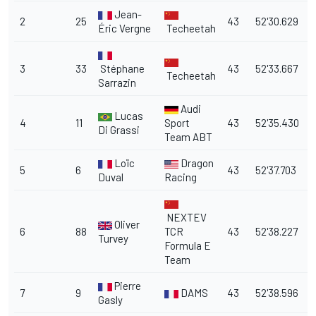
Jean-
2
25
43
52'30.629
1
Éric Vergne
Techeetah
3
33
Stéphane
43
52'33.667
Techeetah
Sarrazin
Audi
Lucas
4
11
Sport
43
52'35.430
6
Di Grassi
Team ABT
Loïc
Dragon
5
6
43
52'37.703
Duval
Racing
NEXTEV
Oliver
6
88
TCR
43
52'38.227
8
Turvey
Formula E
Team
Pierre
7
9
DAMS
43
52'38.596
9
Gasly