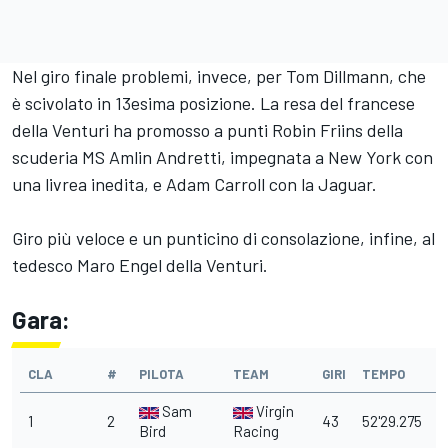
Nel giro finale problemi, invece, per Tom Dillmann, che
è scivolato in 13esima posizione. La resa del francese
della Venturi ha promosso a punti Robin Friins della
scuderia MS Amlin Andretti, impegnata a New York con
una livrea inedita, e Adam Carroll con la Jaguar.
Giro più veloce e un punticino di consolazione, infine, al
tedesco Maro Engel della Venturi.
Gara:
CLA
#
PILOTA
TEAM
GIRI
TEMPO
Sam
Virgin
1
2
43
52'29.275
Bird
Racing