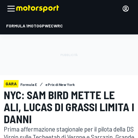
FORMULA 1
MOTOGP
WEC
WRC
GARA
Formula E
ePrix di New York
NYC: SAM BIRD METTE LE
ALI, LUCAS DI GRASSI LIMITA I
DANNI
Prima affermazione stagionale per il pilota della DS
Virgin sulle Techeetah di Vergne e Sarrazin. Grande