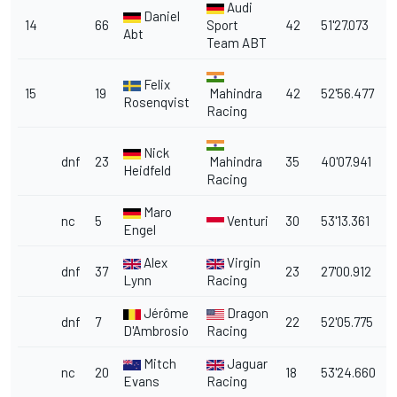
Audi
Daniel
14
66
Sport
42
51'27.073
1
Abt
Team ABT
Felix
15
19
Mahindra
42
52'56.477
1
Rosenqvist
Racing
Nick
dnf
23
Mahindra
35
40'07.941
8
Heidfeld
Racing
Maro
nc
5
Venturi
30
53'13.361
1
Engel
Alex
Virgin
dnf
37
23
27'00.912
Lynn
Racing
g
Jérôme
Dragon
dnf
7
22
52'05.775
2
D'Ambrosio
Racing
Mitch
Jaguar
nc
20
18
53'24.660
Evans
Racing
g