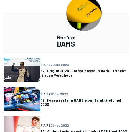
More from
DAMS
FIA F2
22 dic 2023
F2 | Griglia 2024: Correa passa in DAMS, Trident
ritrova Verschoor
FIA F2
12 dic 2022
F2 | Iwasa resta in DAMS e punta al titolo nel
2023
FIA F2
21 nov 2022
F2 | Arthur Leclerc vestirà i colori DAMS nel 2023