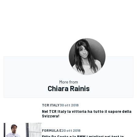
More from
Chiara Rainis
TCR ITALY
30 ott 2018
Nel TCR Italy la vittoria ha tutto il sapore della
Svizzera!
FORMULA E
20 ott 2018
Félix Da Costa e la BMW i migliori nei test in