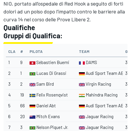
NIO, portato all’ospedale di Red Hook a seguito di forti
dolori ad un polso dopo l’impatto contro le barriere alla
curva 14 nel corso delle Prove Libere 2.
Qualifiche
Gruppi di Qualifica:
CLA
#
PILOTA
TEAM
GIR
1
9
Sébastien Buemi
DAMS
3
2
1
Lucas Di Grassi
Audi Sport Team ABT
3
3
2
Sam Bird
Virgin Racing
3
4
19
Felix Rosenqvist
Mahindra Racing
3
5
66
Daniel Abt
Audi Sport Team ABT
3
6
20
Mitch Evans
Jaguar Racing
3
7
3
Nelson Piquet Jr.
Jaguar Racing
3