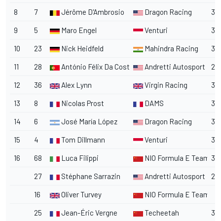
8
7
Jérôme D'Ambrosio
Dragon Racing
3
9
5
Maro Engel
Venturi
3
10
23
Nick Heidfeld
Mahindra Racing
3
11
28
António Félix Da Costa
Andretti Autosport
2
12
36
Alex Lynn
Virgin Racing
3
13
8
Nicolas Prost
DAMS
3
14
6
José María López
Dragon Racing
3
15
4
Tom Dillmann
Venturi
3
16
68
Luca Filippi
NIO Formula E Team
3
27
Stéphane Sarrazin
Andretti Autosport
2
16
Oliver Turvey
NIO Formula E Team
25
Jean-Éric Vergne
Techeetah
3