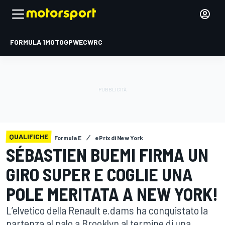
FORMULA 1
MOTOGP
WEC
WRC
QUALIFICHE
Formula E
ePrix di New York
SÉBASTIEN BUEMI FIRMA UN
GIRO SUPER E COGLIE UNA
POLE MERITATA A NEW YORK!
L’elvetico della Renault e.dams ha conquistato la
partenza al palo a Brooklyn al termine di una