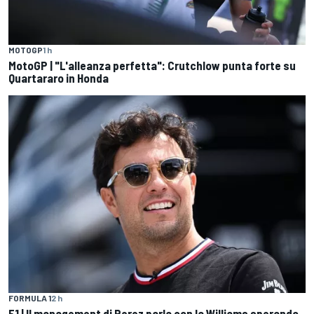
MOTOGP
1 h
MotoGP | "L'alleanza perfetta": Crutchlow punta forte su
Quartararo in Honda
FORMULA 1
2 h
F1 | Il management di Perez parla con la Williams sperando