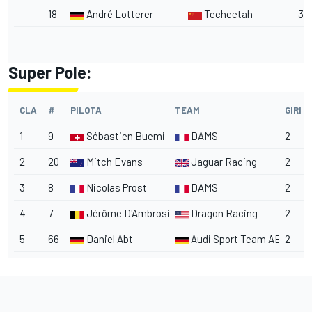
18
André Lotterer
Techeetah
3
Super Pole:
CLA
#
PILOTA
TEAM
GIRI
1
9
Sébastien Buemi
DAMS
2
2
20
Mitch Evans
Jaguar Racing
2
3
8
Nicolas Prost
DAMS
2
4
7
Jérôme D'Ambrosio
Dragon Racing
2
5
66
Daniel Abt
Audi Sport Team ABT
2