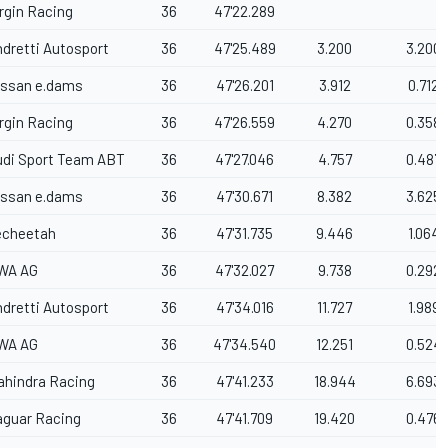
rgin Racing
36
47'22.289
dretti Autosport
36
47'25.489
3.200
3.200
issan e.dams
36
47'26.201
3.912
0.712
rgin Racing
36
47'26.559
4.270
0.358
udi Sport Team ABT
36
47'27.046
4.757
0.487
issan e.dams
36
47'30.671
8.382
3.625
echeetah
36
47'31.735
9.446
1.064
WA AG
36
47'32.027
9.738
0.292
dretti Autosport
36
47'34.016
11.727
1.989
WA AG
36
47'34.540
12.251
0.524
ahindra Racing
36
47'41.233
18.944
6.693
aguar Racing
36
47'41.709
19.420
0.476