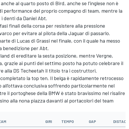
 anche al quarto posto di Bird, anche se l’inglese non è
andi performance del proprio compagno di team, mentre la
i denti da Daniel Abt.
asi finali della corsa per resistere alla pressione
arco per evitare al pilota della Jaguar di passarlo.
arte di Lucas di Grassi nel finale, con il quale ha messo
a benedizione per Abt.
wland di ereditare la sesta posizione, mentre Vergne,
 grazie ai punti del settimo posto ha potuto celebrare il
 alla DS Techeetah il titolo tra i costruttori.
completato la top ten. Il belga è rapidamente retrocesso
o all’ottava conclusiva soffrendo particolarmente nel
entre il portoghese della BMW è stato bravissimo nel risalire
 sino alla nona piazza davanti al portacolori del team
EAM
GIRI
TEMPO
GAP
DISTACC