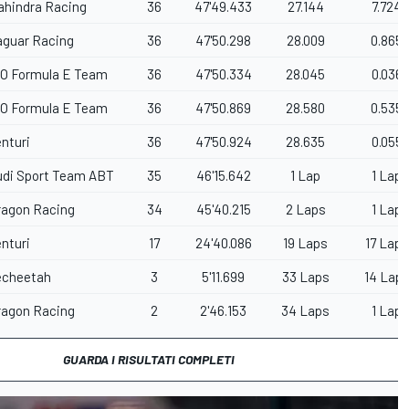
ahindra Racing
36
47'49.433
27.144
7.724
aguar Racing
36
47'50.298
28.009
0.865
IO Formula E Team
36
47'50.334
28.045
0.036
IO Formula E Team
36
47'50.869
28.580
0.535
nturi
36
47'50.924
28.635
0.055
udi Sport Team ABT
35
46'15.642
1 Lap
1 Lap
ragon Racing
34
45'40.215
2 Laps
1 Lap
nturi
17
24'40.086
19 Laps
17 Laps
echeetah
3
5'11.699
33 Laps
14 Lap
ragon Racing
2
2'46.153
34 Laps
1 Lap
GUARDA I RISULTATI COMPLETI