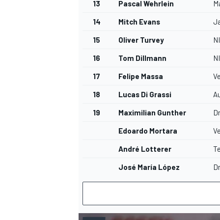
13
Pascal Wehrlein
M
14
Mitch Evans
J
15
Oliver Turvey
N
16
Tom Dillmann
N
17
Felipe Massa
Ve
18
Lucas Di Grassi
A
19
Maximilian Gunther
D
Edoardo Mortara
Ve
André Lotterer
T
José María López
D
RALLY