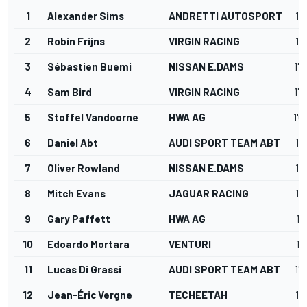
1
Alexander Sims
ANDRETTI AUTOSPORT
1'0
2
Robin Frijns
VIRGIN RACING
1'0
3
Sébastien Buemi
NISSAN E.DAMS
1'0
4
Sam Bird
VIRGIN RACING
1'0
5
Stoffel Vandoorne
HWA AG
1'0
6
Daniel Abt
AUDI SPORT TEAM ABT
1'1
7
Oliver Rowland
NISSAN E.DAMS
1'1
8
Mitch Evans
JAGUAR RACING
1'1
9
Gary Paffett
HWA AG
1'1
10
Edoardo Mortara
VENTURI
1'
11
Lucas Di Grassi
AUDI SPORT TEAM ABT
1'1
12
Jean-Éric Vergne
TECHEETAH
1'1