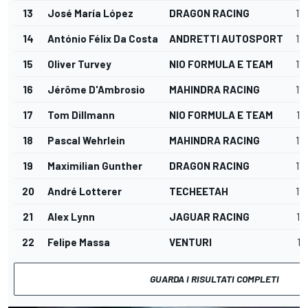
13
José María López
DRAGON RACING
1'1
14
António Félix Da Costa
ANDRETTI AUTOSPORT
1'1
15
Oliver Turvey
NIO FORMULA E TEAM
1'1
16
Jérôme D'Ambrosio
MAHINDRA RACING
1'1
17
Tom Dillmann
NIO FORMULA E TEAM
1'1
18
Pascal Wehrlein
MAHINDRA RACING
1'1
19
Maximilian Gunther
DRAGON RACING
1'1
20
André Lotterer
TECHEETAH
1'1
21
Alex Lynn
JAGUAR RACING
1'1
22
Felipe Massa
VENTURI
1'1
GUARDA I RISULTATI COMPLETI