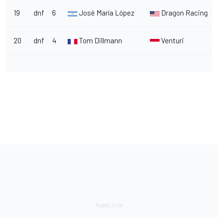
19
dnf
6
José María López
Dragon Racing
20
dnf
4
Tom Dillmann
Venturi