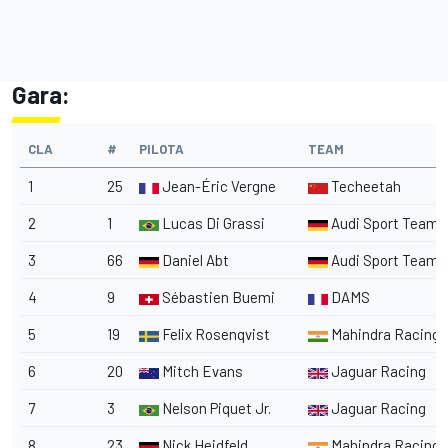
Gara:
CLA
#
PILOTA
TEAM
1
25
Jean-Éric Vergne
Techeetah
2
1
Lucas Di Grassi
Audi Sport Team
3
66
Daniel Abt
Audi Sport Team
4
9
Sébastien Buemi
DAMS
5
19
Felix Rosenqvist
Mahindra Racing
6
20
Mitch Evans
Jaguar Racing
7
3
Nelson Piquet Jr.
Jaguar Racing
8
23
Nick Heidfeld
Mahindra Racing