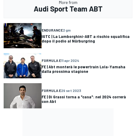
More from
Audi Sport Team ABT
ENDURANCE
2 gm
IGTC | La Lamborghini-ABT a rischio squalifica
dopo il podio al Nürburgring
FORMULA E
11 apr 2024
FE | Abt monterà le powertrain Lola-Yamaha
dalla prossima stagione
FORMULA E
29 set 2023
FE | Di Grassi torna a "casa": nel 2024 correrà
con Abt