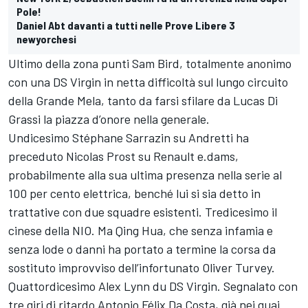
Pole!
Daniel Abt davanti a tutti nelle Prove Libere 3
newyorchesi
Ultimo della zona punti Sam Bird, totalmente anonimo
con una DS Virgin in netta difficoltà sul lungo circuito
della Grande Mela, tanto da farsi sfilare da Lucas Di
Grassi la piazza d’onore nella generale.
Undicesimo Stéphane Sarrazin su Andretti ha
preceduto Nicolas Prost su Renault e.dams,
probabilmente alla sua ultima presenza nella serie al
100 per cento elettrica, benché lui si sia detto in
trattative con due squadre esistenti. Tredicesimo il
cinese della NIO. Ma Qing Hua, che senza infamia e
senza lode o danni ha portato a termine la corsa da
sostituto improvviso dell’infortunato Oliver Turvey.
Quattordicesimo Alex Lynn du DS Virgin. Segnalato con
tre giri di ritardo Antonio Félix Da Costa, già nei guai