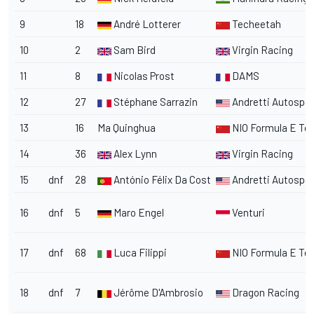
9
18
André Lotterer
Techeetah
10
2
Sam Bird
Virgin Racing
11
8
Nicolas Prost
DAMS
12
27
Stéphane Sarrazin
Andretti Autospor
13
16
Ma Quinghua
NIO Formula E T
14
36
Alex Lynn
Virgin Racing
15
dnf
28
António Félix Da Costa
Andretti Autospor
16
dnf
5
Maro Engel
Venturi
17
dnf
68
Luca Filippi
NIO Formula E T
18
dnf
7
Jérôme D'Ambrosio
Dragon Racing