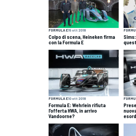
FORMULA E
15 ott 2018
FORMU
Colpo di scena, Heineken firma
Sims:
con la Formula E
quest
FORMULA E
10 ott 2018
FORMU
Formula E: Wehrlein rifiuta
Prese
l’offerta HWA, in arrivo
nuova
Vandoorne?
esord
MONOPOSTO