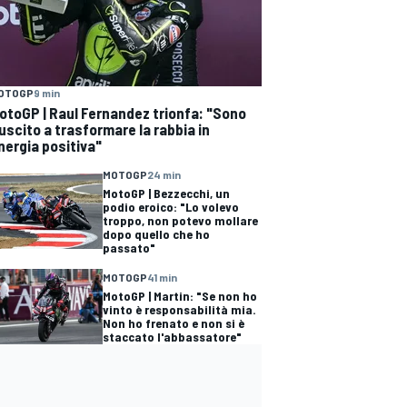
OTOGP
9 min
otoGP | Raul Fernandez trionfa: "Sono
iuscito a trasformare la rabbia in
nergia positiva"
MOTOGP
24 min
MotoGP | Bezzecchi, un
podio eroico: "Lo volevo
troppo, non potevo mollare
dopo quello che ho
passato"
MOTOGP
41 min
MotoGP | Martin: "Se non ho
vinto è responsabilità mia.
Non ho frenato e non si è
staccato l'abbassatore"