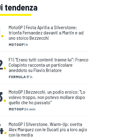
Di tendenza
1
.
MotoGP | Festa Aprilia a Silverstone:
trionfa Fernandez davanti a Martin e ad
uno stoico Bezzecchi
MOTOGP
1 h
2
.
F1 | "Erano tutti contenti tranne lui": Franco
Colapinto racconta un particolare
aneddoto su Flavio Briatore
FORMULA 1
7 h
3
.
MotoGP | Bezzecchi, un podio eroico: "Lo
volevo troppo, non potevo mollare dopo
quello che ho passato"
MOTOGP
24 min
4
.
MotoGP | Silverstone, Warm-Up: svetta
Alex Marquez con le Ducati più a loro agio
con la media