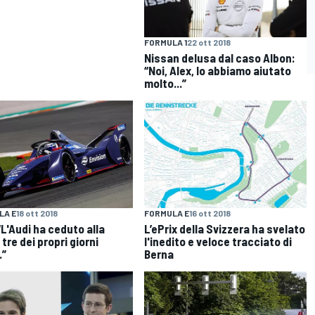
FORMULA 1
22 ott 2018
Nissan delusa dal caso Albon:
“Noi, Alex, lo abbiamo aiutato
molto...”
LA E
18 ott 2018
FORMULA E
16 ott 2018
“L'Audi ha ceduto alla
L’ePrix della Svizzera ha svelato
 tre dei propri giorni
l'inedito e veloce tracciato di
.”
Berna