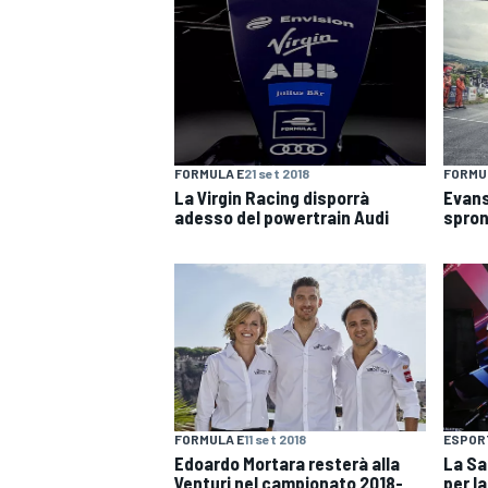
FORMULA E
21 set 2018
FORMU
La Virgin Racing disporrà
Evans
adesso del powertrain Audi
spron
ENDURANCE/GT
FORMULA E
11 set 2018
ESPOR
Edoardo Mortara resterà alla
La Sa
Venturi nel campionato 2018-
per l