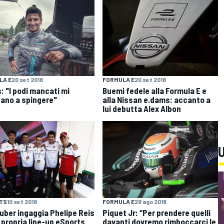
LA E
20 set 2018
FORMULA E
20 set 2018
: "I podi mancati mi
Buemi fedele alla Formula E e
ano a spingere"
alla Nissan e.dams: accanto a
lui debutta Alex Albon
U
TS
10 set 2018
FORMULA E
28 ago 2018
uber ingaggia Phelipe Reis
Piquet Jr: “Per prendere quelli
a propria line-up eSports
davanti dovremo rimboccarci le