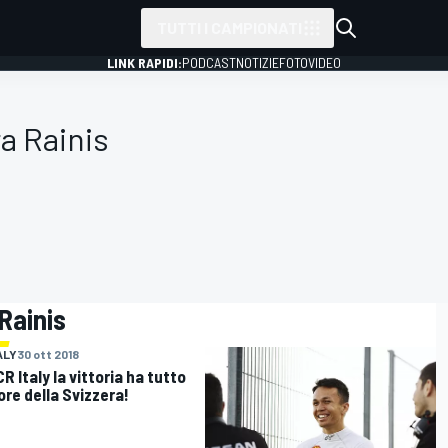
TUTTI I CAMPIONATI
LINK RAPIDI:
PODCAST
NOTIZIE
FOTO
VIDEO
a Rainis
Rainis
ALY
30 ott 2018
R Italy la vittoria ha tutto
ore della Svizzera!