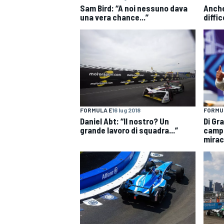
Sam Bird: “A noi nessuno dava
Anche
una vera chance...”
diffic
FORMULA E
16 lug 2018
FORMU
Daniel Abt: “Il nostro? Un
Di Gr
grande lavoro di squadra...”
campi
mirac
RALLY