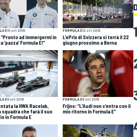
LA E
15 ott 2018
FORMULA E
12 ott 2018
 “Pronto ad immergermi in
L’ePrix di Svizzera si terrà il 22
a ‘pazza’ Formula E!”
giugno prossimo a Berna
LA E
8 ott 2018
FORMULA E
8 ott 2018
ntata la HWA Racelab,
Frijns: “L'Audi non c’entra con il
 squadra che farà il suo
mio ritorno in Formula E”
io in Formula E