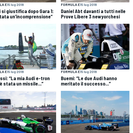
LA E
15 lug 2018
FORMULA E
15 lug 2018
 si giustifica dopo Gara 1:
Daniel Abt davanti a tutti nelle
stata un’incomprensione”
Prove Libere 3 newyorchesi
LA E
15 lug 2018
FORMULA E
15 lug 2018
assi: “La mia Audi e-tron
Buemi: “Le due Audi hanno
è stata un missile...”
meritato il successo...”