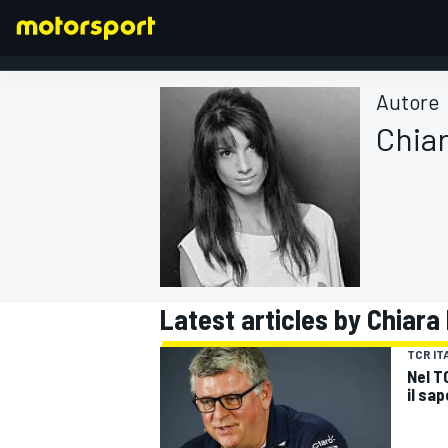
Autore
Chiar
FORMULA 1
Latest articles by Chiara 
TCR IT
Nel TC
il sap