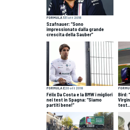
MOTOGP
WEC
FORMULA 1
31 ott 2018
Szafnauer: “Sono
impressionato dalla grande
crescita della Sauber”
WRC
FORMULA E
20 ott 2018
FORMU
Félix Da Costa e la BMW i migliori
Bird: 
nei test in Spagna: “Siamo
Virgin
partiti bene!”
test..