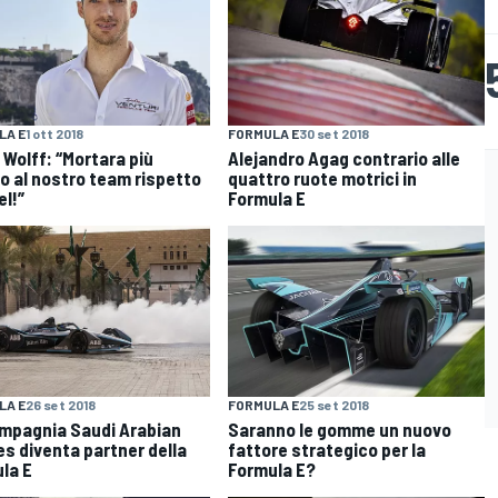
LA E
1 ott 2018
FORMULA E
30 set 2018
 Wolff: “Mortara più
Alejandro Agag contrario alle
o al nostro team rispetto
quattro ruote motrici in
el!”
Formula E
LA E
26 set 2018
FORMULA E
25 set 2018
mpagnia Saudi Arabian
Saranno le gomme un nuovo
nes diventa partner della
fattore strategico per la
la E
Formula E?