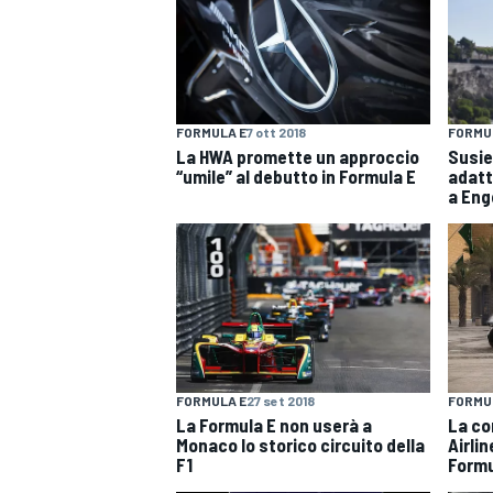
FORMULA E
7 ott 2018
FORMU
La HWA promette un approccio
Susie
“umile” al debutto in Formula E
adatt
a Eng
FORMULA E
27 set 2018
FORMU
La Formula E non userà a
La co
Monaco lo storico circuito della
Airli
F1
Formu