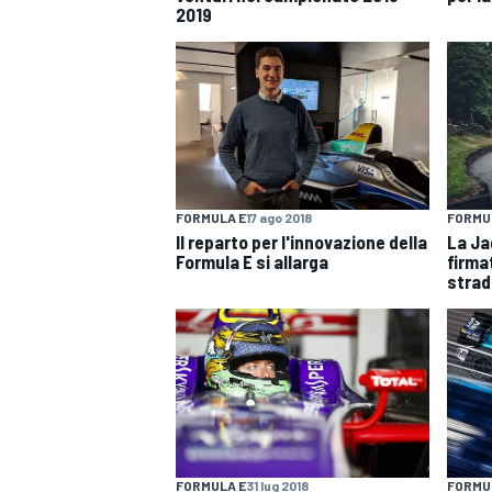
2019
FORMULA E
17 ago 2018
FORMU
Il reparto per l'innovazione della
La Ja
Formula E si allarga
firma
strada
MONOMARCA
FORMULA E
31 lug 2018
FORMU