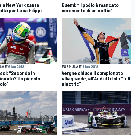
 a New York tante
Buemi: “Il podio è mancato
oltà per Luca Filippi
veramente di un soffio”
LA E
16 lug 2018
FORMULA E
15 lug 2018
assi: “Secondo in
Vergne chiude il campionato
onato? Un piccolo
alla grande, all'Audi il titolo "full
olo”
electric"