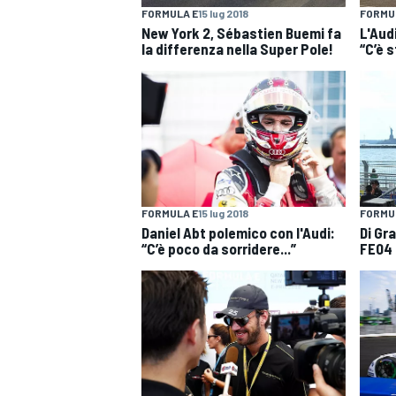
FORMULA E
15 lug 2018
FORMU
New York 2, Sébastien Buemi fa
L'Audi
la differenza nella Super Pole!
“C’è 
FORMULA E
15 lug 2018
FORMU
Daniel Abt polemico con l'Audi:
Di Gr
“C’è poco da sorridere...”
FE04 