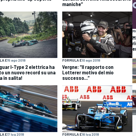
maniche”
M
M
r
e
LA E
15 ago 2018
FORMULA E
10 ago 2018
guar I-Type 2 elettrica ha
Vergne: “Il rapporto con
to un nuovo record su una
Lotterer motivo del mio
 in salita!
successo...”
LA E
17 lug 2018
FORMULA E
16 lug 2018