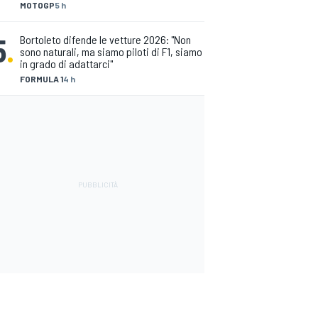
MOTOGP
5 h
5
.
Bortoleto difende le vetture 2026: "Non
sono naturali, ma siamo piloti di F1, siamo
in grado di adattarci"
FORMULA 1
4 h