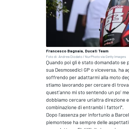
Francesco Bagnaia, Ducati Team
Foto di: Andrea Diodato / NurPhoto via Getty Images
Quando poi gli è stato domandato se pe
sua Desmosedici GP o viceversa, ha ag
soffrendo per adattarmi alla moto deg
stiamo lavorando per cercare di trovare
quest'anno mi sto sentendo un po' megl
dobbiamo cercare un'altra direzione e 
combinazione di entrambi i fattori".
MONOMARCA
Dopo l'assenza per infortunio a Barcell
piemontese ha sempre delle aspettativ