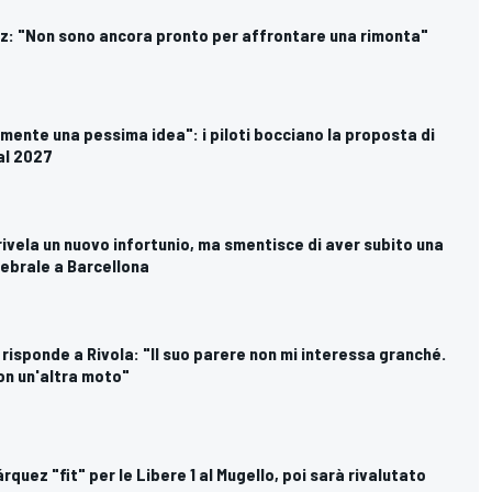
z: "Non sono ancora pronto per affrontare una rimonta"
mente una pessima idea": i piloti bocciano la proposta di
al 2027
rivela un nuovo infortunio, ma smentisce di aver subito una
brale a Barcellona
risponde a Rivola: "Il suo parere non mi interessa granché.
on un'altra moto"
quez "fit" per le Libere 1 al Mugello, poi sarà rivalutato