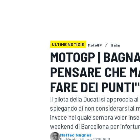
MOTOGP
WEC
ULTIME NOTIZIE
MotoGP
Italia
MOTOGP | BAGNAI
PENSARE CHE MA
WRC
FARE DEI PUNTI"
Il pilota della Ducati si approccia 
spiegando di non considerarsi al m
invece nel quale sembra voler inseri
weekend di Barcellona per infortun
Matteo Nugnes
Modificato:
28 mag 2026, 16:11