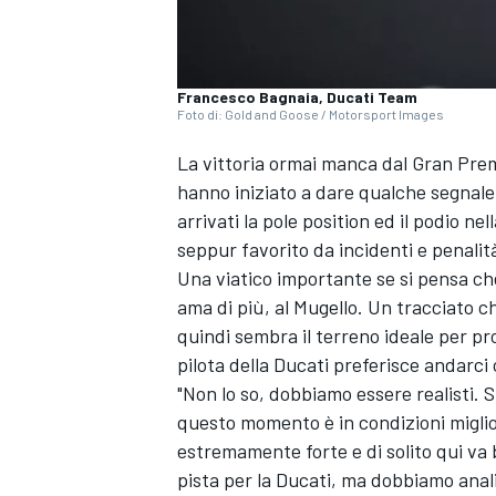
Francesco Bagnaia, Ducati Team
Foto di: Gold and Goose / Motorsport Images
La vittoria ormai manca dal Gran Prem
hanno iniziato a dare qualche segnal
arrivati la pole position ed il podio n
seppur favorito da incidenti e penalit
Una viatico importante se si pensa che
ama di più, al Mugello. Un tracciato ch
quindi sembra il terreno ideale per prov
pilota della Ducati preferisce andarci
"Non lo so, dobbiamo essere realisti. 
questo momento è in condizioni miglior
estremamente forte e di solito qui va
pista per la Ducati, ma dobbiamo anali