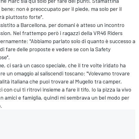
che Marc sia qui solo per fare dei punti. Stamattina
 bene: non è preoccupato per il piede, ma solo per il
rà piuttosto forte".
ssistito a Barcellona, per domani è atteso un incontro
ion. Nel frattempo però i ragazzi della VR46 Riders
ernamente: "Abbiamo parlato solo di quanto è successo a
di fare delle proposte e vedere se con la Safety
ose".
 ci sarà un casco speciale, che il tre volte iridato ha
ere un omaggio al saliscendi toscano: "Volevamo trovare
ità italiana che puoi trovare al Mugello tra camper,
on cui ti ritrovi insieme a fare il tifo. Io la pizza la vivo
n amici e famiglia, quindi mi sembrava un bel modo per
.