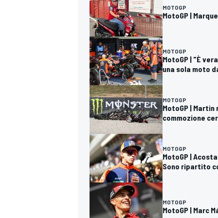
MOTOGP
MotoGP | Marque
MOTOGP
MotoGP | "È vera
una sola moto d
MOTOGP
MotoGP | Martin 
commozione cere
MOTOGP
MotoGP | Acosta 
Sono ripartito c
MOTOGP
MotoGP | Marc Már