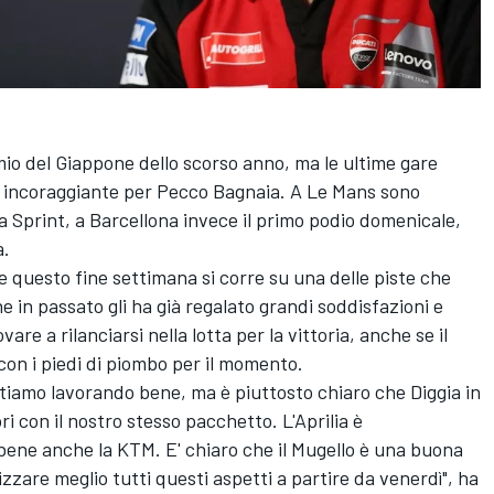
io del Giappone dello scorso anno, ma le ultime gare
e incoraggiante per Pecco Bagnaia. A Le Mans sono
ella Sprint, a Barcellona invece il primo podio domenicale,
à.
 questo fine settimana si corre su una delle piste che
e in passato gli ha già regalato grandi soddisfazioni e
are a rilanciarsi nella lotta per la vittoria, anche se il
 con i piedi di piombo per il momento.
Stiamo lavorando bene, ma è piuttosto chiaro che Diggia in
i con il nostro stesso pacchetto. L'Aprilia è
 bene anche la KTM. E' chiaro che il Mugello è una buona
zzare meglio tutti questi aspetti a partire da venerdì", ha