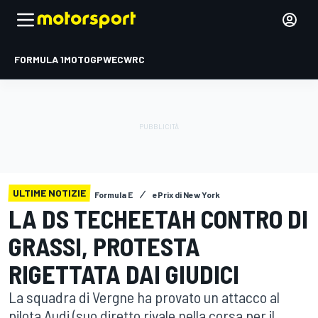
FORMULA 1
MOTOGP
WEC
WRC
ULTIME NOTIZIE
Formula E
ePrix di New York
LA DS TECHEETAH CONTRO DI
GRASSI, PROTESTA
RIGETTATA DAI GIUDICI
La squadra di Vergne ha provato un attacco al
pilota Audi (suo diretto rivale nella corsa per il