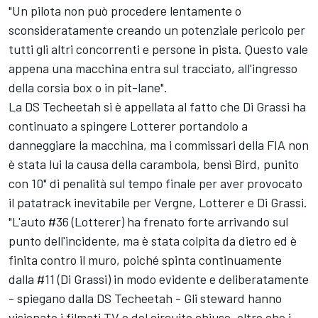
"Un pilota non può procedere lentamente o
sconsideratamente creando un potenziale pericolo per
tutti gli altri concorrenti e persone in pista. Questo vale
appena una macchina entra sul tracciato, all'ingresso
della corsia box o in pit-lane".
La DS Techeetah si è appellata al fatto che Di Grassi ha
continuato a spingere Lotterer portandolo a
danneggiare la macchina, ma i commissari della FIA non
è stata lui la causa della carambola, bensì Bird, punito
con 10" di penalità sul tempo finale per aver provocato
il patatrack inevitabile per Vergne, Lotterer e Di Grassi.
"L'auto #36 (Lotterer) ha frenato forte arrivando sul
punto dell'incidente, ma è stata colpita da dietro ed è
finita contro il muro, poiché spinta continuamente
dalla #11 (Di Grassi) in modo evidente e deliberatamente
- spiegano dalla DS Techeetah - Gli steward hanno
visionato i filmati TV e del circuito chiuso, oltre che i