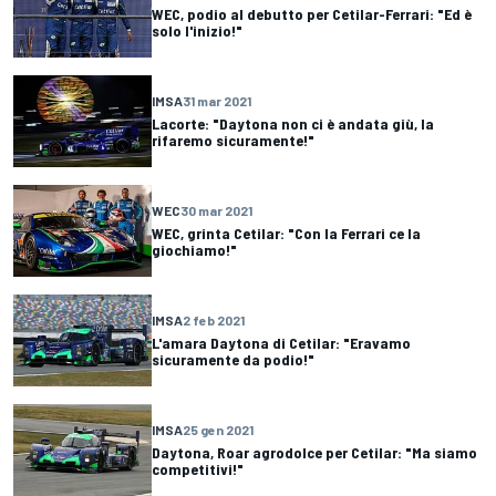
WEC, podio al debutto per Cetilar-Ferrari: "Ed è
solo l'inizio!"
IMSA
31 mar 2021
Lacorte: "Daytona non ci è andata giù, la
rifaremo sicuramente!"
WEC
30 mar 2021
WEC, grinta Cetilar: "Con la Ferrari ce la
giochiamo!"
IMSA
2 feb 2021
L'amara Daytona di Cetilar: "Eravamo
sicuramente da podio!"
IMSA
25 gen 2021
Daytona, Roar agrodolce per Cetilar: "Ma siamo
competitivi!"