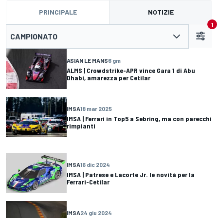
PRINCIPALE
NOTIZIE
1
CAMPIONATO
ASIAN LE MANS
6 gm
ALMS | Crowdstrike-APR vince Gara 1 di Abu
Dhabi, amarezza per Cetilar
IMSA
18 mar 2025
IMSA | Ferrari in Top5 a Sebring, ma con parecchi
rimpianti
IMSA
16 dic 2024
IMSA | Patrese e Lacorte Jr. le novità per la
Ferrari-Cetilar
IMSA
24 giu 2024