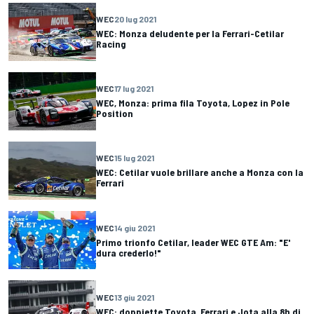
WEC
20 lug 2021
WEC: Monza deludente per la Ferrari-Cetilar
Racing
WEC
17 lug 2021
WEC, Monza: prima fila Toyota, Lopez in Pole
Position
WEC
15 lug 2021
WEC: Cetilar vuole brillare anche a Monza con la
Ferrari
WEC
14 giu 2021
Primo trionfo Cetilar, leader WEC GTE Am: "E'
dura crederlo!"
WEC
13 giu 2021
WEC: doppiette Toyota, Ferrari e Jota alla 8h di