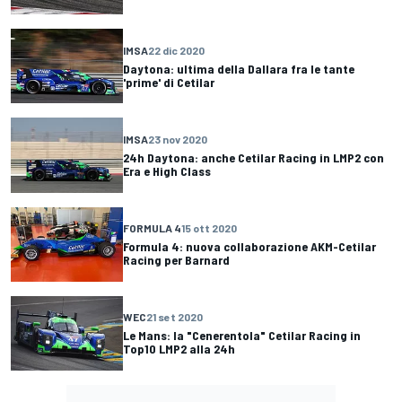
IMSA
22 dic 2020
Daytona: ultima della Dallara fra le tante
'prime' di Cetilar
IMSA
23 nov 2020
24h Daytona: anche Cetilar Racing in LMP2 con
Era e High Class
FORMULA 4
15 ott 2020
Formula 4: nuova collaborazione AKM-Cetilar
Racing per Barnard
WEC
21 set 2020
Le Mans: la "Cenerentola" Cetilar Racing in
Top10 LMP2 alla 24h