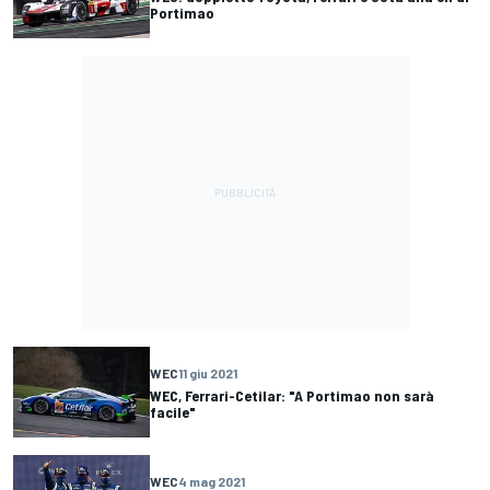
Portimao
WEC
11 giu 2021
WEC, Ferrari-Cetilar: "A Portimao non sarà
facile"
WEC
4 mag 2021