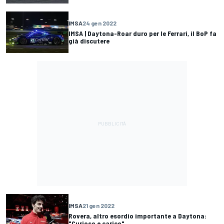
IMSA
24 gen 2022
IMSA | Daytona-Roar duro per le Ferrari, il BoP fa
già discutere
IMSA
21 gen 2022
Rovera, altro esordio importante a Daytona:
"Curioso e carico"