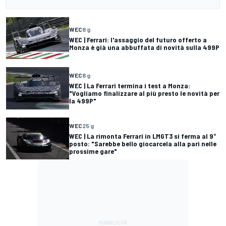
WEC
8 g
WEC | Ferrari: l'assaggio del futuro offerto a
Monza è già una abbuffata di novità sulla 499P
WEC
8 g
WEC | La Ferrari termina i test a Monza:
"Vogliamo finalizzare al più presto le novità per
la 499P"
WEC
25 g
WEC | La rimonta Ferrari in LMGT3 si ferma al 9°
posto: "Sarebbe bello giocarcela alla pari nelle
prossime gare"