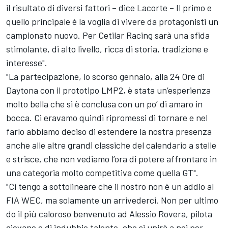
il risultato di diversi fattori – dice Lacorte – Il primo e
quello principale è la voglia di vivere da protagonisti un
campionato nuovo. Per Cetilar Racing sarà una sfida
stimolante, di alto livello, ricca di storia, tradizione e
interesse".
"La partecipazione, lo scorso gennaio, alla 24 Ore di
Daytona con il prototipo LMP2, è stata un’esperienza
molto bella che si è conclusa con un po’ di amaro in
bocca. Ci eravamo quindi ripromessi di tornare e nel
farlo abbiamo deciso di estendere la nostra presenza
anche alle altre grandi classiche del calendario a stelle
e strisce, che non vediamo l’ora di potere affrontare in
una categoria molto competitiva come quella GT".
"Ci tengo a sottolineare che il nostro non è un addio al
FIA WEC, ma solamente un arrivederci. Non per ultimo
do il più caloroso benvenuto ad Alessio Rovera, pilota
giovane e di indubbio talento, che si unirà a noi per