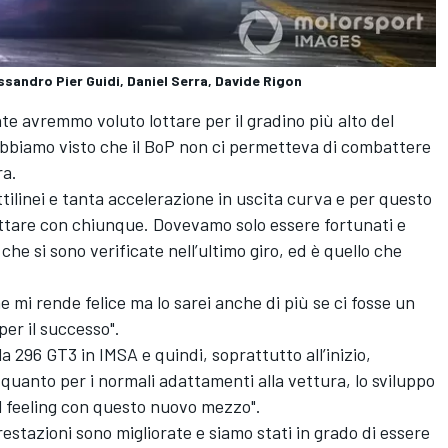
ssandro Pier Guidi, Daniel Serra, Davide Rigon
nte avremmo voluto lottare per il gradino più alto del
 abbiamo visto che il BoP non ci permetteva di combattere
ra.
ttilinei e tanta accelerazione in uscita curva e per questo
lottare con chiunque. Dovevamo solo essere fortunati e
che si sono verificate nell’ultimo giro, ed è quello che
e mi rende felice ma lo sarei anche di più se ci fosse un
per il successo".
a 296 GT3 in IMSA e quindi, soprattutto all’inizio,
 quanto per i normali adattamenti alla vettura, lo sviluppo
el feeling con questo nuovo mezzo".
restazioni sono migliorate e siamo stati in grado di essere