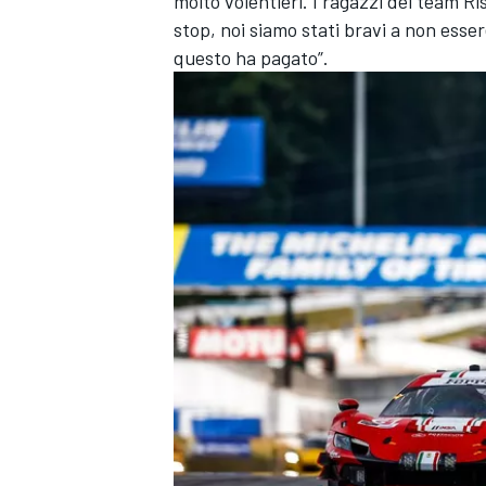
molto volentieri. I ragazzi del team R
stop, noi siamo stati bravi a non esser
questo ha pagato”.