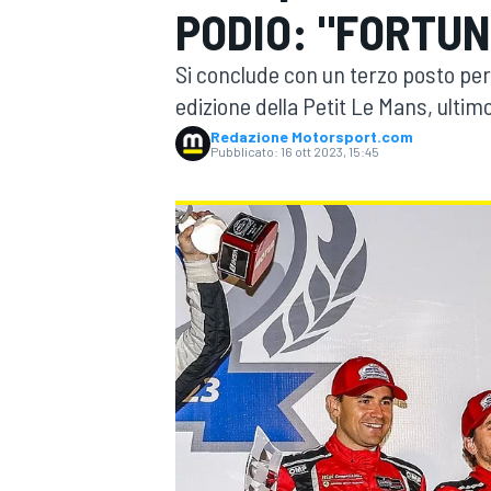
PODIO: "FORTUN
MOTOGP
WEC
Si conclude con un terzo posto per
edizione della Petit Le Mans, ulti
Redazione Motorsport.com
Pubblicato:
16 ott 2023, 15:45
WRC