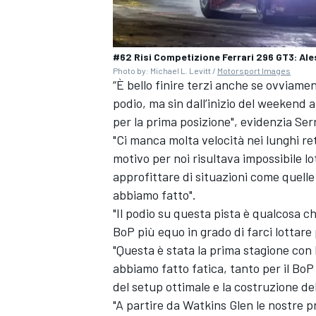
#62 Risi Competizione Ferrari 296 GT3: Ale
Photo by: Michael L. Levitt /
Motorsport Images
“È bello finire terzi anche se ovviame
podio, ma sin dall’inizio del weekend
per la prima posizione", evidenzia Ser
"Ci manca molta velocità nei lunghi re
motivo per noi risultava impossibile 
approfittare di situazioni come quelle 
abbiamo fatto".
"Il podio su questa pista è qualcosa ch
BoP più equo in grado di farci lottare 
"Questa è stata la prima stagione con l
ENDURANCE/GT
abbiamo fatto fatica, tanto per il BoP
del setup ottimale e la costruzione d
"A partire da Watkins Glen le nostre p