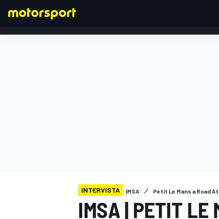
FORMULA 1
INTERVISTA
IMSA
Petit Le Mans a Road At
IMSA | PETIT LE