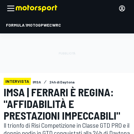
FORMULA 1
MOTOGP
WEC
WRC
INTERVISTA
IMSA
24h di Daytona
IMSA | FERRARI È REGINA:
"AFFIDABILITÀ E
PRESTAZIONI IMPECCABILI"
Il trionfo di Risi Competizione in Classe GTD PRO e il
doppio podio in GTD conquistati alla 24h di Daytona