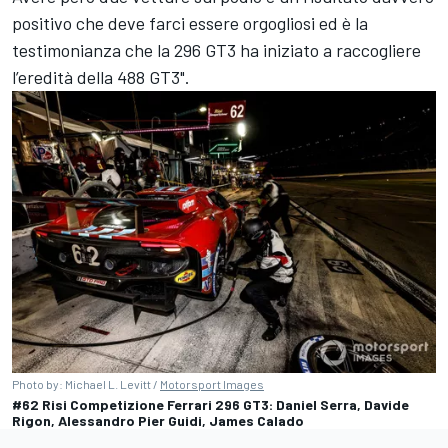
positivo che deve farci essere orgogliosi ed è la
testimonianza che la 296 GT3 ha iniziato a raccogliere
l’eredità della 488 GT3".
Photo by: Michael L. Levitt /
Motorsport Images
#62 Risi Competizione Ferrari 296 GT3: Daniel Serra, Davide
Rigon, Alessandro Pier Guidi, James Calado