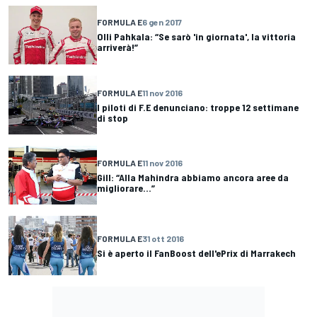
FORMULA E
6 gen 2017
Olli Pahkala: “Se sarò 'in giornata', la vittoria
arriverà!”
FORMULA E
11 nov 2016
I piloti di F.E denunciano: troppe 12 settimane
di stop
FORMULA E
11 nov 2016
Gill: “Alla Mahindra abbiamo ancora aree da
migliorare...”
FORMULA E
31 ott 2016
Si è aperto il FanBoost dell'ePrix di Marrakech