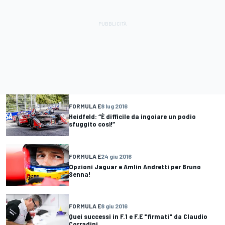
FORMULA E
8 lug 2016
Heidfeld: “È difficile da ingoiare un podio
sfuggito così!”
FORMULA E
24 giu 2016
Opzioni Jaguar e Amlin Andretti per Bruno
Senna!
FORMULA E
8 giu 2016
Quei successi in F.1 e F.E "firmati" da Claudio
Corradini...