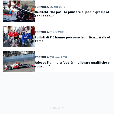
FORMULA E
5 apr 2016
Heidfeld: “Ho potuto puntare al podio grazie al
FanBoost...”
FORMULA E
1 apr 2016
I piloti di F.E hanno percorso la mitica… Walk of
Fame
FORMULA E
16 mar 2016
Adesso Mahindra “dovrà migliorare qualifiche e
consumi”