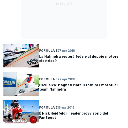
FORMULA E
27 apr 2016
La Mahindra resterà fedele al doppio motore
elettrico?
FORMULA E
22 apr 2016
Esclusivo: Magneti Marelli fornirà i motori al
team Mahindra
FORMULA E
18 apr 2016
È Nick Heidfeld il leader provvisorio del
FanBoost