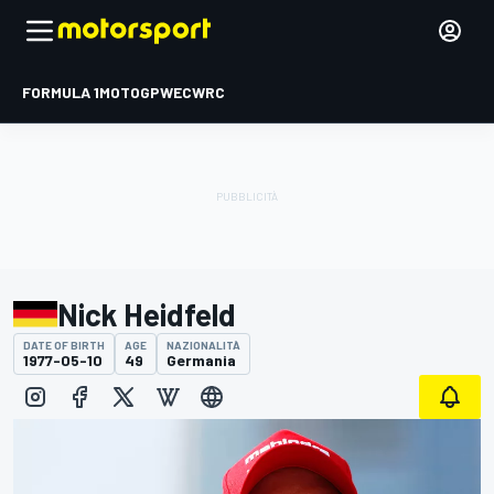
FORMULA 1
MOTOGP
WEC
WRC
Nick Heidfeld
DATE OF BIRTH
AGE
NAZIONALITÀ
1977-05-10
49
Germania