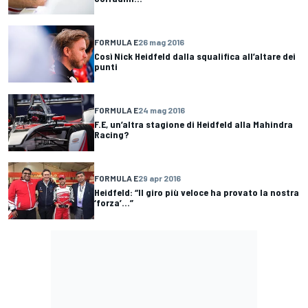
FORMULA E
26 mag 2016
Così Nick Heidfeld dalla squalifica all’altare dei
punti
FORMULA E
24 mag 2016
F.E, un’altra stagione di Heidfeld alla Mahindra
Racing?
FORMULA E
29 apr 2016
Heidfeld: “Il giro più veloce ha provato la nostra
‘forza’...”