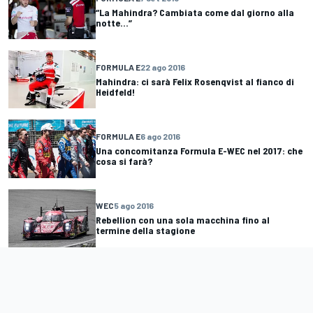
“La Mahindra? Cambiata come dal giorno alla
notte...”
FORMULA E
22 ago 2016
Mahindra: ci sarà Felix Rosenqvist al fianco di
Heidfeld!
FORMULA E
6 ago 2016
Una concomitanza Formula E-WEC nel 2017: che
cosa si farà?
WEC
5 ago 2016
Rebellion con una sola macchina fino al
termine della stagione