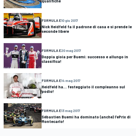
qualifiche
FORMULA E
10 giu 2017
Nick Heidfeld fa il padrone di casa e si prende le
seconde libere
FORMULA E
20 mag 2017
Doppia gioia per Buemi: successo e allungo in
classifica!
FORMULA E
14 mag 2017
Heidfeld ha... festeggiato il compleanno sul
podio!
FORMULA E
13 mag 2017
Sébastien Buemi ha dominato (anche) l’ePrix di
Montecarlo!