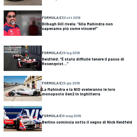
FORMULA E
30 ott 2018
Dilbagh Gill rivela: “Alla Mahindra non
sapevamo più come vincere!”
FORMULA E
29 lug 2018
Heidfeld: “È stato difficile tenere il passo di
Rosenqvist...”
FORMULA E
25 giu 2018
La Mahindra e la NIO sveleranno le loro
monoposto Gen2 in Inghilterra
FORMULA E
19 mag 2018
Berlino comincia sotto il segno di Nick Heidfeld