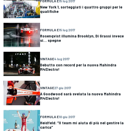
FORMULA E
15 lug 2017
New York 1, sorteggiati i quattro gruppi per le
qualifiche
FORMULA E
15 lug 2017
Rosenqvist illumina Brooklyn, Di Grassi invece
si... spegne
VINTAGE
4 lug 2017
Debutto con record per la nuova Mahindra
M4Electro!
VINTAGE
27 giu 2017
A Goodwood sarà svelata la nuova Mahindra
M4Electro!
FORMULA E
10 giu 2017
Heidfeld: “Il team mi aiuta di più nel gestire la
carica”