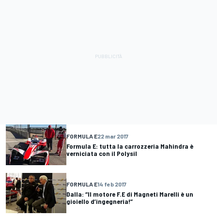
FORMULA E
22 mar 2017
Formula E: tutta la carrozzeria Mahindra è
verniciata con il Polysil
FORMULA E
14 feb 2017
Dalla: “Il motore F.E di Magneti Marelli è un
gioiello d’ingegneria!”