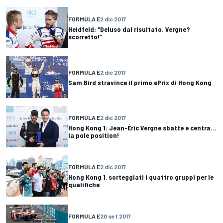
FORMULA E
2 dic 2017
Heidfeld: “Deluso dal risultato. Vergne?
scorretto!”
FORMULA E
2 dic 2017
Sam Bird stravince il primo ePrix di Hong Kong
FORMULA E
2 dic 2017
Hong Kong 1: Jean-Éric Vergne sbatte e centra...
la pole position!
FORMULA E
2 dic 2017
Hong Kong 1, sorteggiati i quattro gruppi per le
qualifiche
FORMULA E
20 set 2017