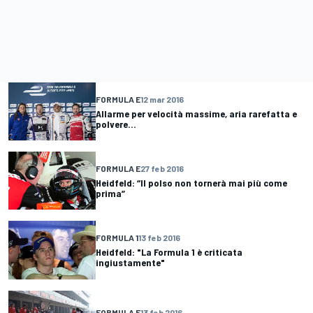
FORMULA E
12 mar 2016
Allarme per velocità massime, aria rarefatta e
polvere...
FORMULA E
27 feb 2016
Heidfeld: “Il polso non tornerà mai più come
prima”
FORMULA 1
13 feb 2016
Heidfeld: "La Formula 1 è criticata
ingiustamente"
FORMULA E
13 feb 2016