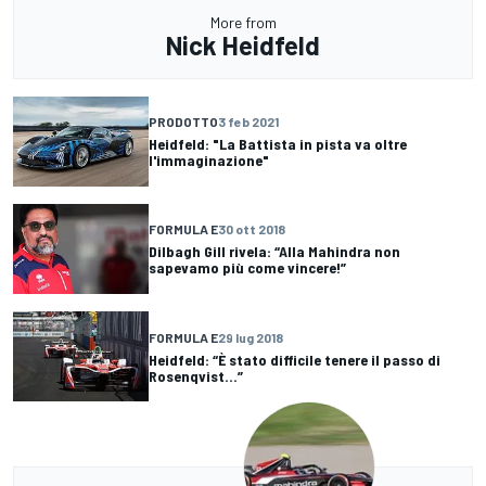
More from
Nick Heidfeld
PRODOTTO
3 feb 2021
Heidfeld: "La Battista in pista va oltre
l'immaginazione"
FORMULA E
30 ott 2018
Dilbagh Gill rivela: “Alla Mahindra non
sapevamo più come vincere!”
FORMULA E
29 lug 2018
Heidfeld: “È stato difficile tenere il passo di
Rosenqvist...”