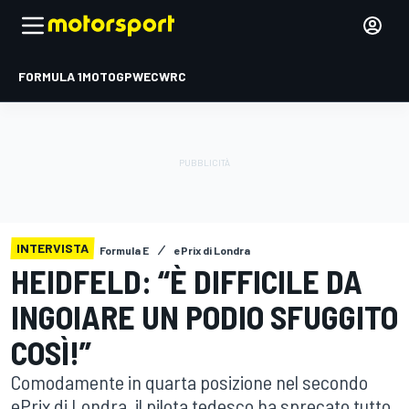
FORMULA 1
MOTOGP
WEC
WRC
INTERVISTA
Formula E
ePrix di Londra
HEIDFELD: “È DIFFICILE DA
INGOIARE UN PODIO SFUGGITO
COSÌ!”
Comodamente in quarta posizione nel secondo
ePrix di Londra, il pilota tedesco ha sprecato tutto