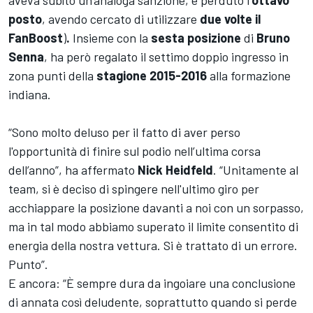
aveva subìto un'analoga sanzione, e perduto l'
ottavo
posto
, avendo cercato di utilizzare
due volte il
FanBoost
)
.
Insieme con la
sesta posizione
di
Bruno
Senna
, ha però regalato il settimo doppio ingresso in
zona punti della
stagione 2015-2016
alla formazione
indiana.
“Sono molto deluso per il fatto di aver perso
l'opportunità di finire sul podio nell’ultima corsa
dell’anno”, ha affermato
Nick Heidfeld
. “Unitamente al
team, si è deciso di spingere nell'ultimo giro per
acchiappare la posizione davanti a noi con un sorpasso,
ma in tal modo abbiamo superato il limite consentito di
energia della nostra vettura. Si è trattato di un errore.
Punto”.
E ancora: “È sempre dura da ingoiare una conclusione
di annata così deludente, soprattutto quando si perde