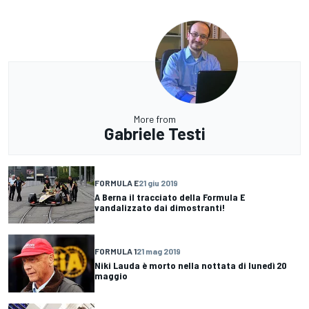
More from
Gabriele Testi
FORMULA E
21 giu 2019
A Berna il tracciato della Formula E
vandalizzato dai dimostranti!
FORMULA 1
21 mag 2019
Niki Lauda è morto nella nottata di lunedì 20
maggio