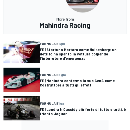
More from
Mahindra Racing
FORMULA E
1 gm
FE | Sfortuna Mortara come Hulkenberg: un
detrito ha spento la vettura colpendo
l’interrutore d’emergenza
FORMULA E
8 gm
FE | Mahindra conferma la sua Gen4 come
Costruttore a tutti gli effetti
FORMULA E
1 ga
FE | Londra I: Cassidy più forte di tutto e tutti, è
trionfo Jaguar