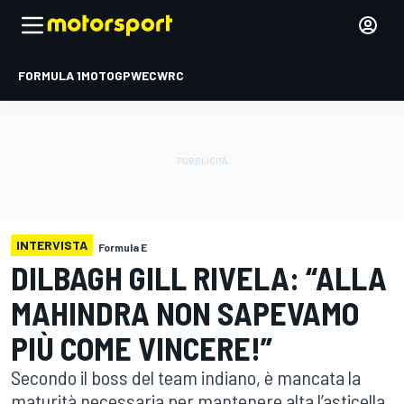
FORMULA 1
MOTOGP
WEC
WRC
INTERVISTA
Formula E
DILBAGH GILL RIVELA: “ALLA
MAHINDRA NON SAPEVAMO
PIÙ COME VINCERE!”
Secondo il boss del team indiano, è mancata la
maturità necessaria per mantenere alta l’asticella