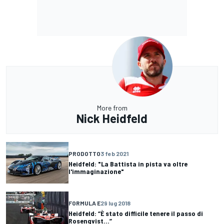
More from
Nick Heidfeld
PRODOTTO
3 feb 2021
Heidfeld: "La Battista in pista va oltre
l'immaginazione"
FORMULA E
29 lug 2018
Heidfeld: “È stato difficile tenere il passo di
Rosenqvist...”