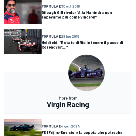
FORMULA E
30 ott 2018
Dilbagh Gill rivela: “Alla Mahindra non
sapevamo più come vincere!”
FORMULA E
29 lug 2018
Heidfeld: “È stato difficile tenere il passo di
Rosenqvist...”
More from
Virgin Racing
FORMULA E
4 gen 2024
FE | Frijns-Envision: la coppia che potrebbe