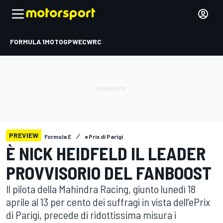
FORMULA 1
MOTOGP
WEC
WRC
PREVIEW
Formula E
ePrix di Parigi
È NICK HEIDFELD IL LEADER
PROVVISORIO DEL FANBOOST
Il pilota della Mahindra Racing, giunto lunedì 18
aprile al 13 per cento dei suffragi in vista dell’ePrix
di Parigi, precede di ridottissima misura i