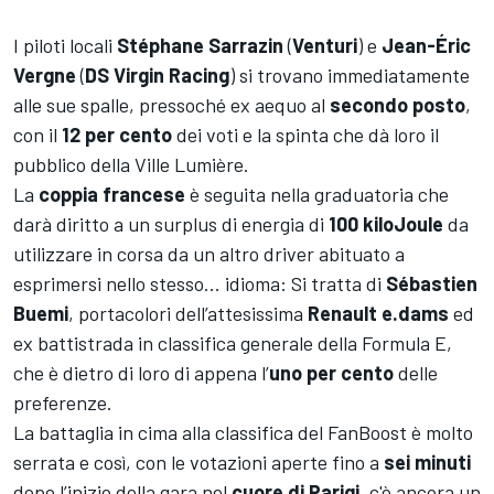
I piloti locali
Stéphane Sarrazin
(
Venturi
) e
Jean-Éric
Vergne
(
DS Virgin Racing
) si trovano immediatamente
alle sue spalle, pressoché ex aequo al
secondo posto
,
con il
12 per cento
dei voti e la spinta che dà loro il
pubblico della Ville Lumière.
La
coppia francese
è seguita nella graduatoria che
darà diritto a un surplus di energia di
100 kiloJoule
da
utilizzare in corsa da un altro driver abituato a
esprimersi nello stesso... idioma: Si tratta di
Sébastien
Buemi
, portacolori dell’attesissima
Renault e.dams
ed
ex battistrada in classifica generale della Formula E,
che è dietro di loro di appena l’
uno per cento
delle
preferenze.
La battaglia in cima alla classifica del FanBoost è molto
serrata e così, con le votazioni aperte fino a
sei minuti
dopo l’inizio della gara nel
cuore di Parigi
, c'è ancora un