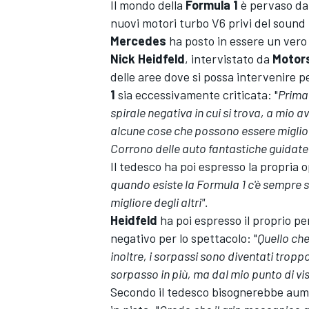
Il mondo della
Formula
1
è pervaso da 
nuovi motori turbo V6 privi del sound 
Mercedes
ha posto in essere un vero
Nick Heidfeld
, intervistato da
Motor
delle aree dove si possa intervenire pe
1
sia eccessivamente criticata: "
Prima 
spirale negativa in cui si trova, a mio 
alcune cose che possono essere miglior
Corrono delle auto fantastiche guidate d
Il tedesco ha poi espresso la propria 
quando esiste la Formula 1 c'è sempre 
migliore degli altri".
Heidfeld
ha poi espresso il proprio pen
negativo per lo spettacolo: "
Quello che
inoltre, i sorpassi sono diventati trop
sorpasso in più, ma dal mio punto di vi
Secondo il tedesco bisognerebbe aumen