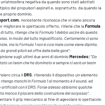
un'atmosfera negativa da quando sono stati adottati
tipico dei propulsori aspirati e, soprattutto, da quando la
 e proprio dominio.
sport.com
, nonostante riconosca che vi siano ancora
r migliorare lo spettacolo offerto, ritiene che la
Formula
di tutto, ritengo che la Formula 1 debba uscire da questa
avviso, in modo del tutto ingiustificato. Certamente ci sono
ate, ma la Formula 1 non è così male come viene dipinta.
a grandi piloti ed offre delle belle gare":
opinione sugli ultimi due anni di dominio
Mercedes:
"
Da
stato un team che ha dominato e sempre ci sarà un team
siero circa il
DRS
, ritenendo il dispositivo un elemento
 ritengo manchi in Formula 1 al momento è il sound, ed
po artificiali con il DRS. Forse adesso abbiamo qualche
sta manca il piacere della costruzione del sorpasso".
tare il grip meccanico al fine di agevolare lo spettacolo