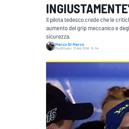
INGIUSTAMENTE
MOTOGP
WEC
Il pilota tedesco crede che le crit
aumento del grip meccanico e degl
sicurezza.
Marco Di Marco
Modificato:
13 feb 2016, 15:54
WRC