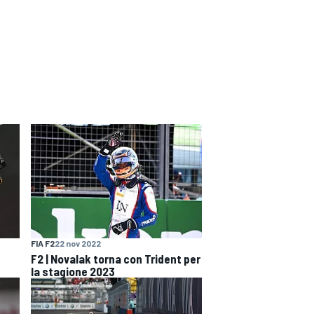
FIA F2
22 nov 2022
F2 | Novalak torna con Trident per
la stagione 2023