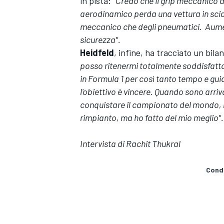
in pista: "
Credo che il grip meccanico 
aerodinamico perda una vettura in scia.
meccanico che degli pneumatici.
Aumen
sicurezza".
Heidfeld
, infine, ha tracciato un bila
posso ritenermi totalmente soddisfatto,
in Formula 1 per così tanto tempo e gui
l'obiettivo è vincere. Quando sono arriv
conquistare il campionato del mondo, 
rimpianto, ma ho fatto del mio meglio".
Intervista di Rachit Thukral
Condi
ENDURANCE/GT