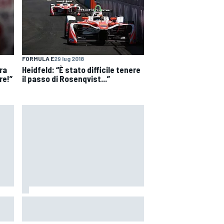
FORMULA E
29 lug 2018
dra
Heidfeld: “È stato difficile tenere
re!”
il passo di Rosenqvist...”
BMW-
MotoGP | Stoner: "Tutti hanno
perso fiducia in Bagnaia perché si
lamentava, ma si vedeva che la