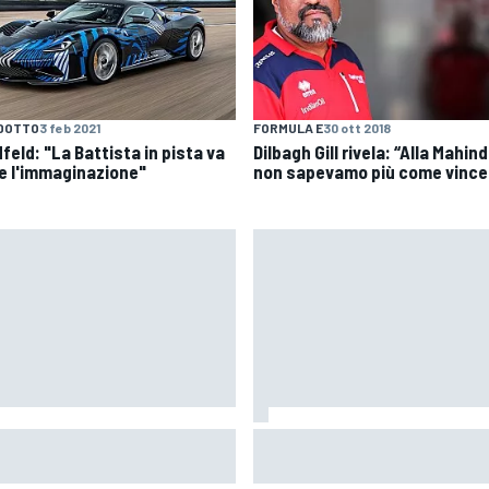
DOTTO
3 feb 2021
FORMULA E
30 ott 2018
feld: "La Battista in pista va
Dilbagh Gill rivela: “Alla Mahin
re l'immaginazione"
non sapevamo più come vince
oGP | E se la Yamaha
WEC | Vosse sorride: "Ora in 
ovasse il numero 1 nella
WRT c'è la consapevolezza di
ssima stagione?
cosa stiamo facendo"