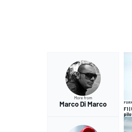
More from
Marco Di Marco
FORM
F1 |
pilo
RALLY