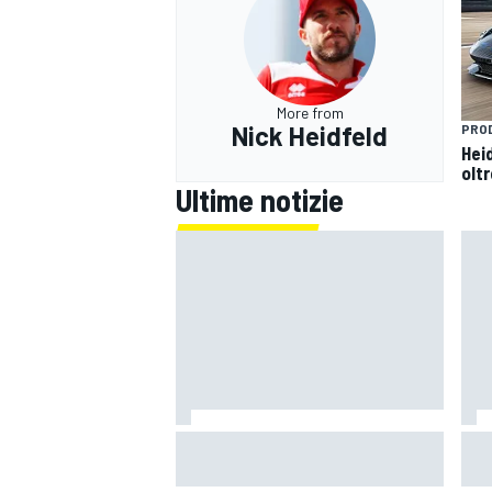
More from
Nick Heidfeld
PRO
Heid
olt
Ultime notizie
La Ferrari meno potente è anche
Mot
la più divertente?
ritr
pro