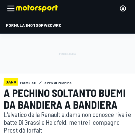
FORMULA 1
MOTOGP
WEC
WRC
GARA
Formula E
ePrix di Pechino
A PECHINO SOLTANTO BUEMI
DA BANDIERA A BANDIERA
L'elvetico della Renault e.dams non conosce rivali e
batte Di Grassi e Heidfeld, mentre il compagno
Prost dà forfait