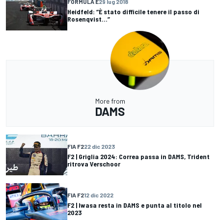
FORMULA E
29 lug 2018
Heidfeld: “È stato difficile tenere il passo di
Rosenqvist...”
More from
DAMS
FIA F2
22 dic 2023
F2 | Griglia 2024: Correa passa in DAMS, Trident
ritrova Verschoor
FIA F2
12 dic 2022
F2 | Iwasa resta in DAMS e punta al titolo nel
2023