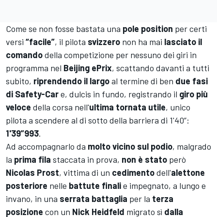
Come se non fosse bastata una
pole position
per certi
versi
“facile”
, il pilota
svizzero
non ha mai
lasciato il
comando
della competizione per nessuno dei giri in
programma nel
Beijing ePrix
, scattando davanti a tutti
subito,
riprendendo il largo
al termine di ben
due fasi
di Safety-Car
e, dulcis in fundo, registrando il
giro più
veloce
della corsa nell'
ultima tornata utile
, unico
pilota a scendere al di sotto della barriera di 1'40”:
1'39”993
.
Ad accompagnarlo da
molto vicino sul podio
, malgrado
la
prima fila
staccata in prova,
non è stato
però
Nicolas Prost
, vittima di un
cedimento
dell'
alettone
posteriore
nelle
battute finali
e impegnato, a lungo e
invano, in una
serrata battaglia
per la
terza
posizione
con un
Nick Heidfeld
migrato sì
dalla