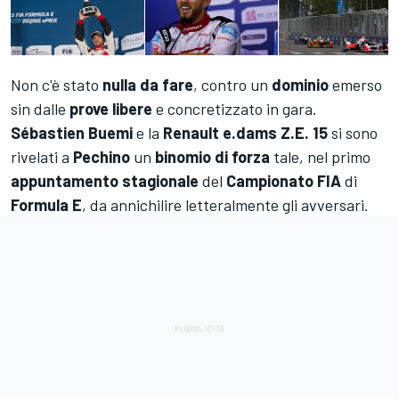
Non c'è stato
nulla da fare
, contro un
dominio
emerso
sin dalle
prove libere
e concretizzato in gara.
Sébastien Buemi
e la
Renault e.dams Z.E. 15
si sono
rivelati a
Pechino
un
binomio di forza
tale, nel primo
appuntamento stagionale
del
Campionato FIA
di
Formula E
, da annichilire letteralmente gli avversari.