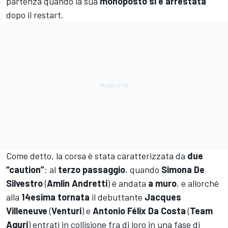
partenza quando la sua
monoposto si è arrestata
dopo il restart.
Come detto, la corsa è stata caratterizzata da
due
“caution”
: al
terzo passaggio
, quando
Simona De
Silvestro
(
Amlin Andretti
) è andata
a muro
, e allorché
alla
14esima tornata
il debuttante
Jacques
Villeneuve
(
Venturi
) e
Antonio Félix Da Costa
(
Team
Aguri
) entrati in collisione fra di loro in una fase di