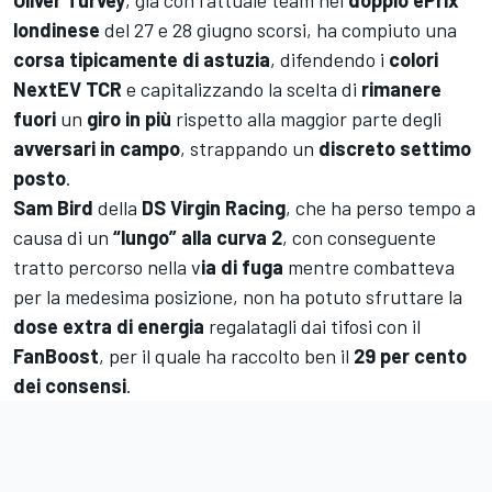
Oliver Turvey
, già con l'attuale team nel
doppio ePrix
londinese
del 27 e 28 giugno scorsi, ha compiuto una
corsa tipicamente di astuzia
, difendendo i
colori
NextEV TCR
e capitalizzando la scelta di
rimanere
fuori
un
giro in più
rispetto alla maggior parte degli
avversari in campo
, strappando un
discreto settimo
posto
.
Sam Bird
della
DS Virgin Racing
, che ha perso tempo a
causa di un
“lungo” alla curva 2
, con conseguente
tratto percorso nella v
ia di fuga
mentre combatteva
per la medesima posizione, non ha potuto sfruttare la
dose extra di energia
regalatagli dai tifosi con il
FanBoost
, per il quale ha raccolto ben il
29 per cento
dei consensi
.