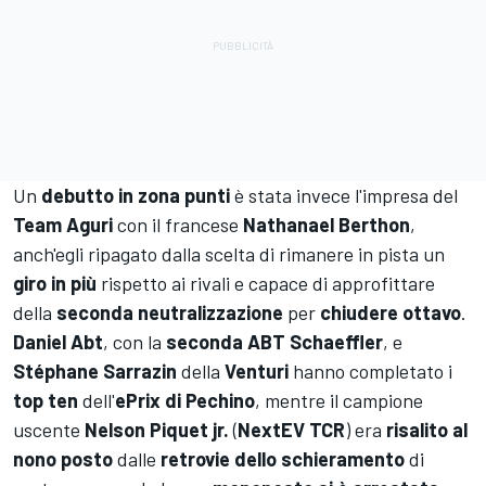
Un
debutto in zona punti
è stata invece l'impresa del
Team Aguri
con il francese
Nathanael Berthon
,
anch'egli ripagato dalla scelta di rimanere in pista un
giro in più
rispetto ai rivali e capace di approfittare
della
seconda neutralizzazione
per
chiudere ottavo
.
Daniel Abt
, con la
seconda ABT Schaeffler
, e
Stéphane Sarrazin
della
Venturi
hanno completato i
top ten
dell'
ePrix di Pechino
, mentre il campione
uscente
Nelson Piquet jr.
(
NextEV TCR
) era
risalito al
nono posto
dalle
retrovie dello schieramento
di