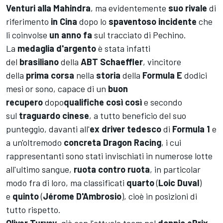
Venturi alla Mahindra
, ma evidentemente
suo rivale
di
riferimento
in Cina
dopo lo
spaventoso incidente
che
li coinvolse
un anno fa
sul tracciato di Pechino.
La
medaglia d'argento
è stata infatti
del
brasiliano
della
ABT Schaeffler
, vincitore
della
prima
corsa
nella
storia
della
Formula E
dodici
mesi or sono, capace di un
buon
recupero
dopo
qualifiche così così
e secondo
sul
traguardo cinese
, a tutto beneficio del suo
punteggio, davanti all'
ex driver tedesco
di
Formula 1
e
a un'oltremodo
concreta Dragon Racing
, i cui
rappresentanti sono stati invischiati in numerose lotte
all'ultimo sangue,
ruota contro ruota
, in particolar
modo fra di loro, ma classificati
quarto
(
Loic Duval
)
e
quinto
(
Jérome D'Ambrosio
), cioè in posizioni di
tutto rispetto.