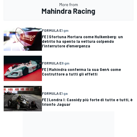
More from
Mahindra Racing
FORMULA E
1 gm
FE | Sfortuna Mortara come Hulkenberg: un
detrito ha spento la vettura colpendo
l’interrutore d’emergenza
FORMULA E
8 gm
FE | Mahindra conferma la sua Gen4 come
Costruttore a tutti gli effetti
FORMULA E
1 ga
FE | Londra I: Cassidy più forte di tutto e tutti, è
trionfo Jaguar