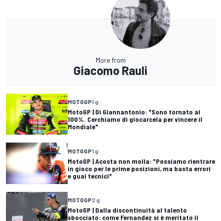
More from
Giacomo Rauli
MOTOGP
1 g
MotoGP | Di Giannantonio: "Sono tornato al
100%. Cerchiamo di giocarcela per vincere il
Mondiale"
MOTOGP
1 g
MotoGP | Acosta non molla: "Possiamo rientrare
in gioco per le prime posizioni, ma basta errori
e guai tecnici"
MOTOGP
2 g
MotoGP | Dalla discontinuità al talento
sbocciato: come Fernandez si è meritato il