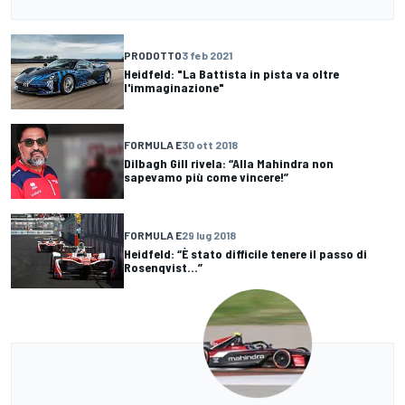
PRODOTTO
3 feb 2021
Heidfeld: "La Battista in pista va oltre
l'immaginazione"
FORMULA E
30 ott 2018
Dilbagh Gill rivela: “Alla Mahindra non
sapevamo più come vincere!”
FORMULA E
29 lug 2018
Heidfeld: “È stato difficile tenere il passo di
Rosenqvist...”