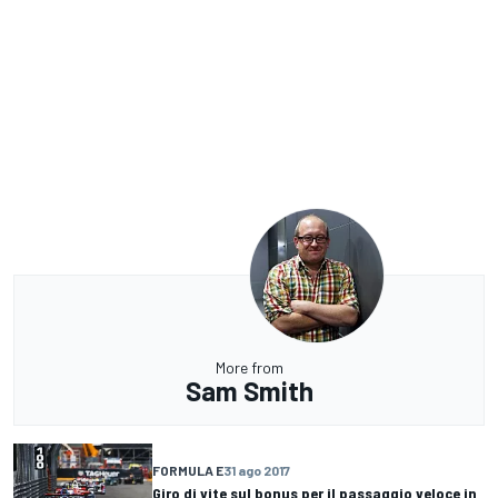
More from
Sam Smith
FORMULA E
31 ago 2017
Giro di vite sul bonus per il passaggio veloce in