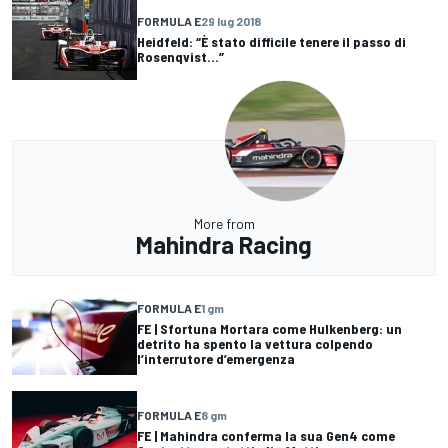
FORMULA E
29 lug 2018
Heidfeld: “È stato difficile tenere il passo di
Rosenqvist...”
More from
Mahindra Racing
FORMULA E
1 gm
FE | Sfortuna Mortara come Hulkenberg: un
detrito ha spento la vettura colpendo
l’interrutore d’emergenza
FORMULA E
8 gm
FE | Mahindra conferma la sua Gen4 come