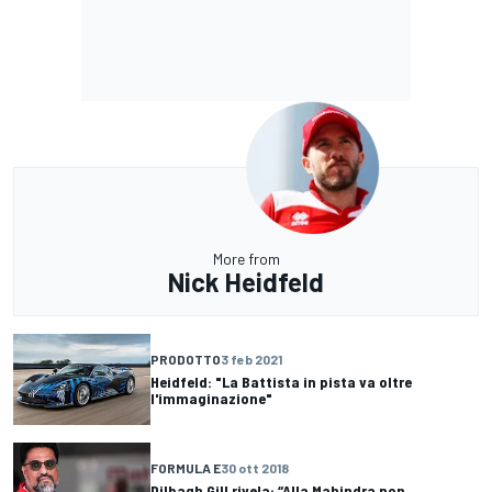
More from
Nick Heidfeld
PRODOTTO
3 feb 2021
Heidfeld: "La Battista in pista va oltre
l'immaginazione"
FORMULA E
30 ott 2018
Dilbagh Gill rivela: “Alla Mahindra non