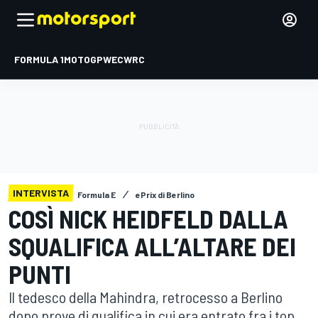
FORMULA 1
MOTOGP
WEC
WRC
INTERVISTA
Formula E
ePrix di Berlino
COSÌ NICK HEIDFELD DALLA
SQUALIFICA ALL’ALTARE DEI
PUNTI
Il tedesco della Mahindra, retrocesso a Berlino
dopo prove di qualifica in cui era entrato fra i top