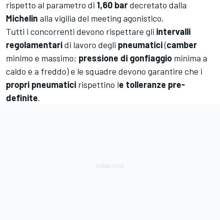
rispetto al parametro di
1,60
bar
decretato dalla
Michelin
alla vigilia del meeting agonistico.
Tutti i concorrenti devono rispettare gli
intervalli
regolamentari
di lavoro degli
pneumatici
(
camber
minimo e massimo;
pressione di gonfiaggio
minima a
caldo e a freddo) e le squadre devono garantire che i
propri pneumatici
rispettino l
e tolleranze pre-
definite
.