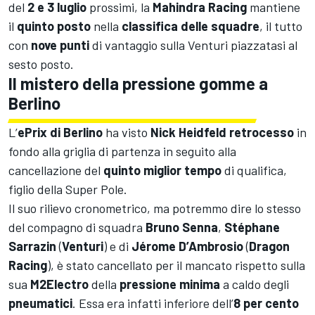
del
2 e 3 luglio
prossimi, la
Mahindra Racing
mantiene
il
quinto posto
nella
classifica delle squadre
, il tutto
con
nove punti
di vantaggio sulla Venturi piazzatasi al
sesto posto.
Il mistero della pressione gomme a
Berlino
L’
ePrix di Berlino
ha visto
Nick Heidfeld retrocesso
in
fondo alla griglia di partenza in seguito alla
cancellazione del
quinto miglior tempo
di qualifica,
figlio della Super Pole.
Il suo rilievo cronometrico, ma potremmo dire lo stesso
del compagno di squadra
Bruno Senna
,
Stéphane
Sarrazin
(
Venturi
) e di
Jérome D’Ambrosio
(
Dragon
Racing
), è stato cancellato per il mancato rispetto sulla
sua
M2Electro
della
pressione minima
a caldo degli
pneumatici
.
Essa era infatti inferiore dell’
8 per cento