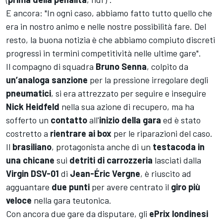
E ancora: "In ogni caso, abbiamo fatto tutto quello che
era in nostro animo e nelle nostre possibilità fare. Del
resto, la buona notizia è che abbiamo compiuto discreti
progressi in termini competitività nelle ultime gare".
Il compagno di squadra
Bruno Senna
, colpito da
un’analoga sanzione
per la pressione irregolare degli
pneumatici
, si era attrezzato per seguire e inseguire
Nick Heidfeld
nella sua azione di recupero, ma ha
sofferto un
contatto
all'
inizio della gara
ed è stato
costretto a
rientrare ai box
per le riparazioni del caso.
Il
brasiliano
, protagonista anche di un
testacoda in
una chicane
sui
detriti di carrozzeria
lasciati dalla
Virgin DSV-01
di
Jean-Éric Vergne
, è riuscito ad
agguantare
due punti
per avere centrato il
giro più
veloce
nella gara teutonica.
Con ancora due gare da disputare, gli
ePrix londinesi