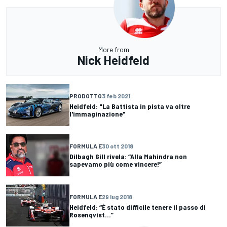
More from
Nick Heidfeld
PRODOTTO
3 feb 2021
Heidfeld: "La Battista in pista va oltre
l'immaginazione"
FORMULA E
30 ott 2018
Dilbagh Gill rivela: “Alla Mahindra non
sapevamo più come vincere!”
FORMULA E
29 lug 2018
Heidfeld: “È stato difficile tenere il passo di
Rosenqvist...”