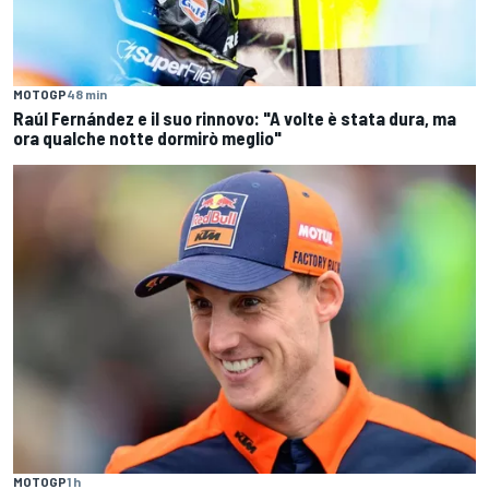
MOTOGP
48 min
Raúl Fernández e il suo rinnovo: "A volte è stata dura, ma
ora qualche notte dormirò meglio"
MOTOGP
1 h