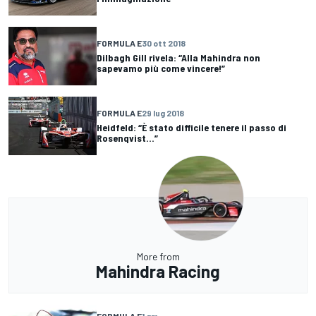
FORMULA E
30 ott 2018
Dilbagh Gill rivela: “Alla Mahindra non
sapevamo più come vincere!”
FORMULA E
29 lug 2018
Heidfeld: “È stato difficile tenere il passo di
Rosenqvist...”
More from
Mahindra Racing
FORMULA E
1 gm