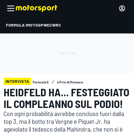
FORMULA 1
MOTOGP
WEC
WRC
INTERVISTA
Formula E
ePrix di Monaco
HEIDFELD HA... FESTEGGIATO
IL COMPLEANNO SUL PODIO!
Con ogni probabilità avrebbe concluso fuori dalla
top 3, ma il botto tra Vergne e Piquet Jr. ha
agevolato il tedesco della Mahindra, che non si è