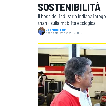
SOSTENIBILITÀ
MOTOGP
WEC
Il boss dell'industria indiana inte
thank sulla mobilità ecologica
Gabriele Testi
Modificato:
27 gen 2016, 10:12
WRC