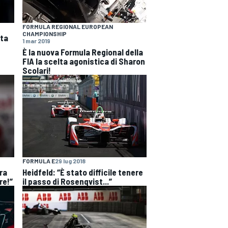
FORMULA REGIONAL EUROPEAN
CHAMPIONSHIP
ata
1 mar 2019
È la nuova Formula Regional della
FIA la scelta agonistica di Sharon
Scolari!
FORMULA E
29 lug 2018
dra
Heidfeld: “È stato difficile tenere
re!”
il passo di Rosenqvist...”