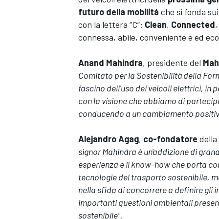
futuro della mobilità
che si fonda sui
con la lettera “C”:
Clean
,
Connected
,
connessa, abile, conveniente e ed ec
Anand Mahindra
, presidente del
Mah
Comitato per la Sostenibilità della Fo
fascino dell'uso dei veicoli elettrici, in
con la visione che abbiamo di partecipar
conducendo a un cambiamento positivo a
Alejandro Agag
,
co-fondatore
della
signor Mahindra è un'addizione di grand
esperienza e il know-how che porta con 
ENDURANCE/GT
tecnologie del trasporto sostenibile, ma
nella sfida di concorrere a definire gli 
importanti questioni ambientali presen
sostenibile".