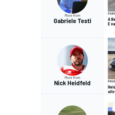
FOR
More from
A Be
Gabriele Testi
E v
More from
Nick Heidfeld
PRO
Heid
olt