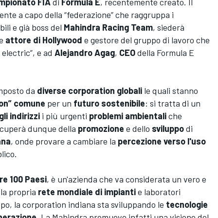
mpionato FIA
di
Formula E
, recentemente creato. Il
nte a capo della “federazione” che raggruppa i
ili e già boss del
Mahindra Racing Team
, siederà
de
attore di Hollywood
e gestore del gruppo di lavoro che
 electric”, e ad
Alejandro Agag
,
CEO
della Formula E
mposto da
diverse corporation globali
le quali stanno
ion” comune
per un
futuro sostenibile
: si tratta di un
li indirizzi
i più urgenti
problemi ambientali
che
occuperà dunque della
promozione
e dello
sviluppo
di
ana
, onde provare a cambiare la
percezione verso l'uso
lico.
tre 100 Paesi
, è un'azienda che va considerata un vero e
 la propria
rete mondiale di impianti
e laboratori
uppo, la corporation indiana sta sviluppando le
tecnologie
nerazione
. La Mahindra promuove infatti una visione del