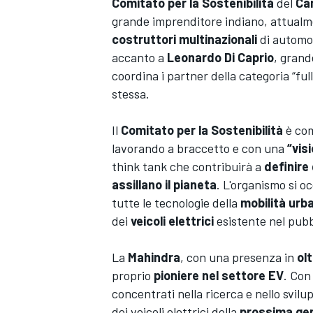
Comitato per la Sostenibilità
del
Ca
grande imprenditore indiano, attualme
costruttori multinazionali
di automob
accanto a
Leonardo Di Caprio
, gran
coordina i partner della categoria “full
stessa.
Il
Comitato per la Sostenibilità
è co
lavorando a braccetto e con una
“vis
think tank che contribuirà a
definire g
assillano il pianeta
. L'organismo si 
tutte le tecnologie della
mobilità urb
dei
veicoli elettrici
esistente nel pubb
La
Mahindra
, con una presenza in
ol
proprio
pioniere nel settore EV
. Con
concentrati nella ricerca e nello svil
dei veicoli elettrici della
prossima ge