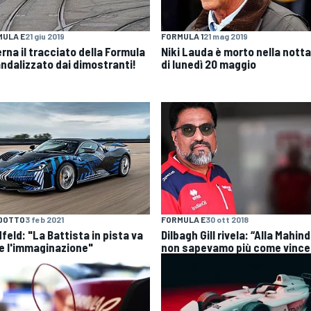
MULA E
21 giu 2019
FORMULA 1
21 mag 2019
rna il tracciato della Formula
Niki Lauda è morto nella nott
andalizzato dai dimostranti!
di lunedì 20 maggio
DOTTO
3 feb 2021
FORMULA E
30 ott 2018
feld: "La Battista in pista va
Dilbagh Gill rivela: “Alla Mahin
re l'immaginazione"
non sapevamo più come vince