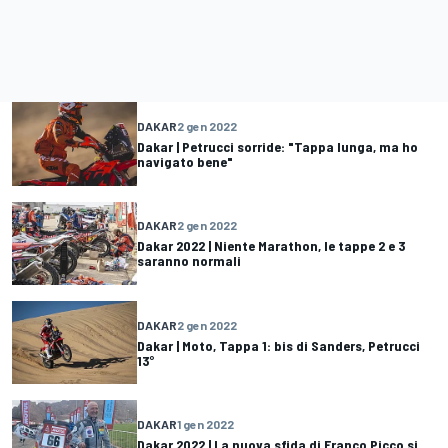
DAKAR
2 gen 2022
Dakar | Petrucci sorride: "Tappa lunga, ma ho
navigato bene"
DAKAR
2 gen 2022
Dakar 2022 | Niente Marathon, le tappe 2 e 3
saranno normali
DAKAR
2 gen 2022
Dakar | Moto, Tappa 1: bis di Sanders, Petrucci
13°
DAKAR
1 gen 2022
Dakar 2022 | La nuova sfida di Franco Picco si