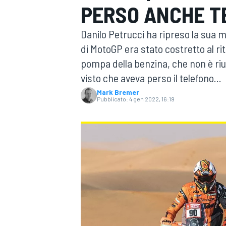
PERSO ANCHE T
MOTOGP
WEC
Danilo Petrucci ha ripreso la sua ma
di MotoGP era stato costretto al ri
pompa della benzina, che non è riu
visto che aveva perso il telefono...
Mark Bremer
Pubblicato:
4 gen 2022, 16:19
WRC