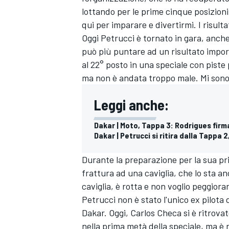
lottando per le prime cinque posizioni
qui per imparare e divertirmi. I risult
Oggi Petrucci è tornato in gara, anche 
può più puntare ad un risultato import
al 22° posto in una speciale con piste
ma non è andata troppo male. Mi sono di
Leggi anche:
Dakar | Moto, Tappa 3: Rodrigues firma
Dakar | Petrucci si ritira dalla Tappa 
Durante la preparazione per la sua pr
frattura ad una caviglia, che lo sta a
caviglia, è rotta e non voglio peggiora
MONOMARCA
Petrucci non è stato l'unico ex pilota 
Dakar. Oggi, Carlos Checa si è ritrovat
nella prima metà della speciale, ma è 