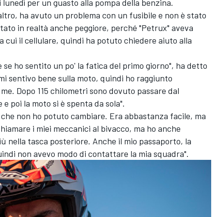
i lunedì per un guasto alla pompa della benzina.
altro, ha avuto un problema con un fusibile e non è stato
è stato in realtà anche peggiore, perché "Petrux" aveva
a cui il cellulare, quindi ha potuto chiedere aiuto alla
se ho sentito un po' la fatica del primo giorno", ha detto
 mi sentivo bene sulla moto, quindi ho raggiunto
 me. Dopo 115 chilometri sono dovuto passare dal
 e poi la moto si è spenta da sola".
e che non ho potuto cambiare. Era abbastanza facile, ma
 chiamare i miei meccanici al bivacco, ma ho anche
iù nella tasca posteriore. Anche il mio passaporto, la
Quindi non avevo modo di contattare la mia squadra".