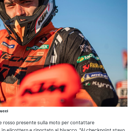
rucci
e rosso presente sulla moto per contattare
in elicottero e riportato al bivacco. "Al checkpoint stavo