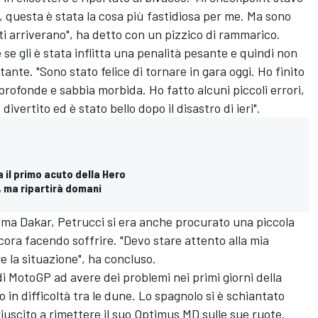
, questa è stata la cosa più fastidiosa per me. Ma sono
ati arriverano", ha detto con un pizzico di rammarico.
se gli è stata inflitta una penalità pesante e quindi non
ante. "Sono stato felice di tornare in gara oggi. Ho finito
 profonde e sabbia morbida. Ho fatto alcuni piccoli errori,
vertito ed è stato bello dopo il disastro di ieri".
 il primo acuto della Hero
2, ma ripartirà domani
ima Dakar, Petrucci si era anche procurato una piccola
ncora facendo soffrire. "Devo stare attento alla mia
re la situazione", ha concluso.
di MotoGP ad avere dei problemi nei primi giorni della
o in difficoltà tra le dune. Lo spagnolo si è schiantato
riuscito a rimettere il suo Optimus MD sulle sue ruote.