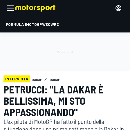
FORMULA 1
MOTOGP
WEC
WRC
INTERVISTA
Dakar
Dakar
PETRUCCI: "LA DAKAR È
BELLISSIMA, MI STO
APPASSIONANDO"
L'ex pilota di MotoGP ha fatto il punto della
situazione dopo una prima settimana alla Dakar in