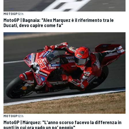
MOTOGP
12 h
MotoGP | Bagnaia: "Alex Marquez è il riferimento tra le
Ducati, devo capire come fa"
MOTOGP
12 h
MotoGP | Márquez: "L'anno scorso facevo la differenza in
punti in cui ora vado un po' peggio"