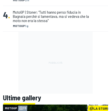
MOTOGP
2 h
4
.
MotoGP | Stoner: "Tutti hanno perso fiducia in
Bagnaia perché si lamentava, ma si vedeva che la
moto non era la stessa"
MOTOGP
1 g
Ultime gallery
MOTOGP
73
LA STORIA