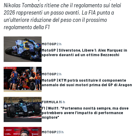
Nikolas Tombazis ritiene che il regolamento sui telai
2026 rappresenti un passo avanti. La FIA punta a
un’ulteriore riduzione del peso con il prossimo
regolamento della F1
MOTOGP
2 h
MotoGP | Silverstone, Libere 1: Alex Marquez in
spolvero davanti ad un ottimo Bezzecchi
MOTOGP
2 h
MotoGP | KTM potrà sostituire il componente
anomalo dei suoi motori prima del GP di Aragon
FORMULA 1
5 h
F1 | Wolff: "Porteremo novità sempre, ma dove
potrebbero avere l’impatto di performance
migliore"
MOTOGP
23 h