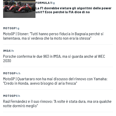
FORMULA 1
1 g
La F1 dovrebbe vietare gli algoritmi delle power
unit? Ecco perché la FIA dice di no
MOTOGP
1 g
MotoGP | Stoner: "Tutti hanno perso fiducia in Bagnaia perché si
lamentava, ma si vedeva che la moto non era la stessa"
IMSA
1 h
Porsche conferma le due 963 in IMSA, ma si guarda anche al WEC
2030
MOTOGP
4 h
MotoGP | Quartararo non ha mai discusso del rinnovo con Yamaha:
"Credo in Honda, avevo bisogno di aria fresca"
MOTOGP
6 h
Raúl Fernández e il suo rinnovo: "A volte è stata dura, ma ora qualche
notte dormirò meglio"