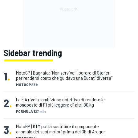
Sidebar trending
1
.
MotoGP | Bagnaia: "Non serviva il parere di Stoner
per rendersi conto che guidavo una Ducati diversa"
MOTOGP
23 h
2
.
La FIA rivela l'ambizioso obiettivo di rendere le
monoposto di F1 più leggere di altri 80 kg
FORMULA 1
27 min
3
.
MotoGP | KTM potrà sostituire il componente
anomalo dei suoi motori prima del GP di Aragon