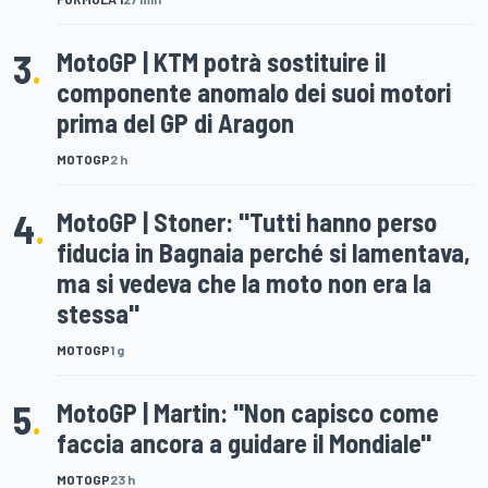
3
.
MotoGP | KTM potrà sostituire il
componente anomalo dei suoi motori
prima del GP di Aragon
MOTOGP
2 h
4
.
MotoGP | Stoner: "Tutti hanno perso
fiducia in Bagnaia perché si lamentava,
ma si vedeva che la moto non era la
stessa"
MOTOGP
1 g
5
.
MotoGP | Martin: "Non capisco come
faccia ancora a guidare il Mondiale"
MOTOGP
23 h