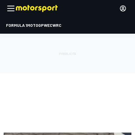
FORMULA 1
MOTOGP
WEC
WRC