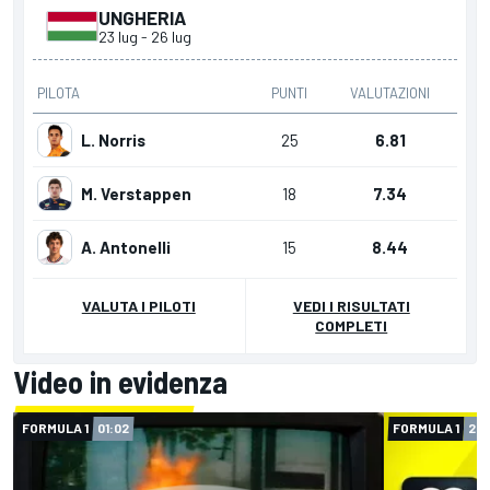
UNGHERIA
23 lug
-
26 lug
PILOTA
PUNTI
VALUTAZIONI
L. Norris
25
6.81
M. Verstappen
18
7.34
A. Antonelli
15
8.44
VALUTA I PILOTI
VEDI I RISULTATI
COMPLETI
Video in evidenza
FORMULA 1
01:02
FORMULA 1
20: