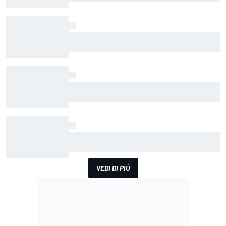
WEC | Vosse sorride: "Ora in BMW-WRT c'è la
consapevolezza di cosa stiamo facendo"
F1 | Red Bull e il nodo budget cap: le tante
novità per correggere la RB22 frenano lo
sviluppo nel resto del 2026
IGTC | Ecco Bushi Rex, la Porsche-Samurai di
AO-Absolute per la 1000km di Suzuka
VEDI DI PIÙ