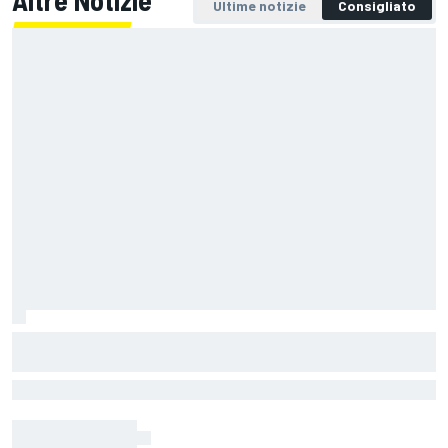
Ultime notizie
Consigliato
Vorreste la Subaru Impreza di Colin
McRae fatta di Lego? Potete votarla
Su Lego Ideas è comparso il modellino della della Subaru Impreza
WRC98 di Colin McRae, con 1.925 pezzi. Se vi piace potete votarla