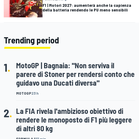
F1 | Motori 2027: aumenterà anche la capienza
della batteria rendendo le PU meno sensibili
Trending period
1
.
MotoGP | Bagnaia: "Non serviva il
parere di Stoner per rendersi conto che
guidavo una Ducati diversa"
MOTOGP
23 h
2
.
La FIA rivela l'ambizioso obiettivo di
rendere le monoposto di F1 più leggere
di altri 80 kg
FORMULA 1
27 min