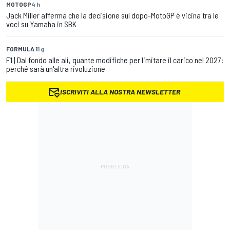
MOTOGP
4 h
Jack Miller afferma che la decisione sul dopo-MotoGP è vicina tra le
voci su Yamaha in SBK
FORMULA 1
1 g
F1 | Dal fondo alle ali, quante modifiche per limitare il carico nel 2027:
perché sarà un'altra rivoluzione
ISCRIVITI ALLA NOSTRA NEWSLETTER