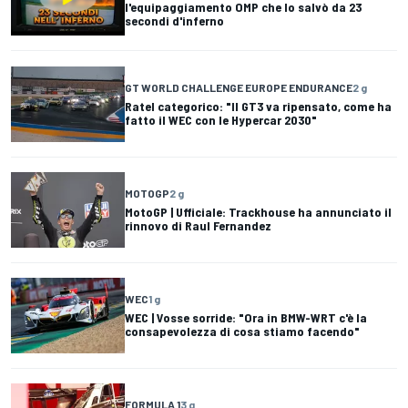
l'equipaggiamento OMP che lo salvò da 23
secondi d'inferno
GT WORLD CHALLENGE EUROPE ENDURANCE
2 g
Ratel categorico: "Il GT3 va ripensato, come ha
fatto il WEC con le Hypercar 2030"
MOTOGP
2 g
MotoGP | Ufficiale: Trackhouse ha annunciato il
rinnovo di Raul Fernandez
WEC
1 g
WEC | Vosse sorride: "Ora in BMW-WRT c'è la
consapevolezza di cosa stiamo facendo"
FORMULA 1
3 g