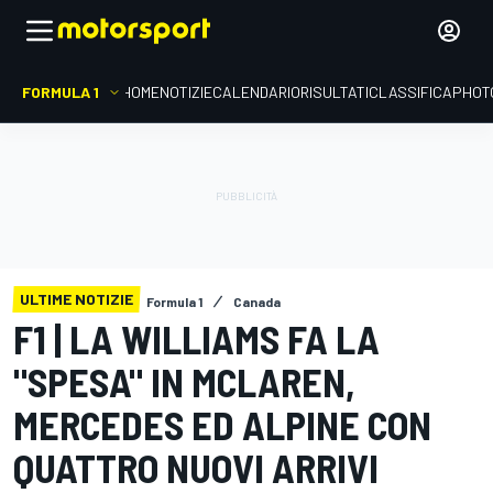
FORMULA 1
HOME
NOTIZIE
CALENDARIO
RISULTATI
CLASSIFICA
PHOT
ULTIME NOTIZIE
Formula 1
Canada
F1 | LA WILLIAMS FA LA
"SPESA" IN MCLAREN,
MERCEDES ED ALPINE CON
QUATTRO NUOVI ARRIVI