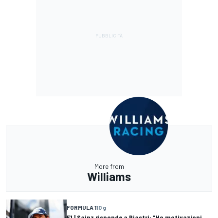
More from
Williams
FORMULA 1
10 g
F1 | Sainz risponde a Piastri: "Ho motivazioni