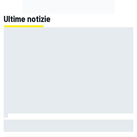
Ultime notizie
Un metro di altezza e 1.600 CV: ecco la Bugatti Destrier