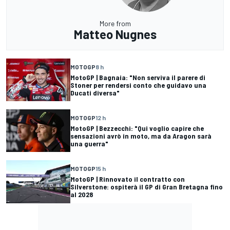
More from
Matteo Nugnes
MOTOGP
8 h
MotoGP | Bagnaia: "Non serviva il parere di
Stoner per rendersi conto che guidavo una
Ducati diversa"
MOTOGP
12 h
MotoGP | Bezzecchi: "Qui voglio capire che
sensazioni avrò in moto, ma da Aragon sarà
una guerra"
MOTOGP
15 h
MotoGP | Rinnovato il contratto con
Silverstone: ospiterà il GP di Gran Bretagna fino
al 2028