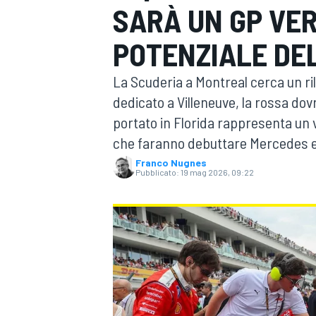
SARÀ UN GP VER
MOTOGP
WEC
POTENZIALE DE
La Scuderia a Montreal cerca un ril
dedicato a Villeneuve, la rossa do
portato in Florida rappresenta un v
che faranno debuttare Mercedes 
Franco Nugnes
Pubblicato:
19 mag 2026, 09:22
WRC