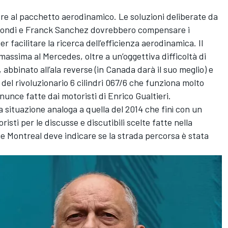
e al pacchetto aerodinamico. Le soluzioni deliberate da
o Tondi e Franck Sanchez dovrebbero compensare i
 facilitare la ricerca dell’efficienza aerodinamica. Il
assima al Mercedes, oltre a un’oggettiva difficoltà di
o, abbinato all’ala reverse (in Canada darà il suo meglio) e
 del rivoluzionario 6 cilindri 067/6 che funziona molto
inunce fatte dai motoristi di Enrico Gualtieri.
 situazione analoga a quella del 2014 che finì con un
risti per le discusse e discutibili scelte fatte nella
he Montreal deve indicare se la strada percorsa è stata