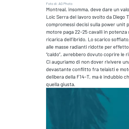
Foto di: AG Photo
Montreal, insomma, deve dare un valor
Loic Serra del lavoro svolto da Dieg
compromessi decisi sulla power unit per
motore paga 22-25 cavalli in potenza m
ricarica dell’ibrido. Lo scarico soffiat
alle masse radianti ridotte per effetto
“caldo”, avrebbero dovuto coprire le r
Ci auguriamo di non dover rivivere una
devastante conflitto fra telaisti e moto
delibera della F14-T, ma è indubbio c
quella giusta.