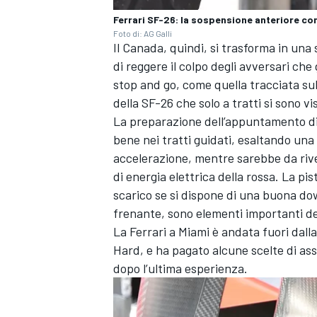
Ferrari SF-26: la sospensione anteriore con
Foto di: AG Galli
Il Canada, quindi, si trasforma in una
di reggere il colpo degli avversari ch
stop and go, come quella tracciata sull
della SF-26 che solo a tratti si sono v
La preparazione dell’appuntamento di 
bene nei tratti guidati, esaltando una 
accelerazione, mentre sarebbe da rived
di energia elettrica della rossa. La p
scarico se si dispone di una buona do
frenante, sono elementi importanti de
La Ferrari a Miami è andata fuori dal
Hard, e ha pagato alcune scelte di ass
dopo l’ultima esperienza.
MONOMARCA