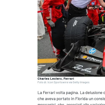
Charles Leclerc, Ferrari
Foto di: Icon Sportswire via Getty Images
La Ferrari volta pagina. La delusione 
che aveva portato in Florida un cons
MONOPOSTO
meccanici, che, associati alle variazi