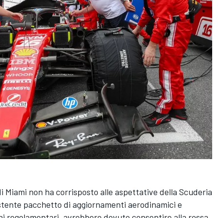
di Miami non ha corrisposto alle aspettative della Scuderia
istente pacchetto di aggiornamenti aerodinamici e
oni regolamentari, avrebbero dovuto consentire alla rossa