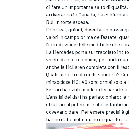
di fare un importante salto di qualità.
arriveranno in Canada, ha confermato i
Bull in forte ascesa.
Montreal, quindi, diventa un passaggi
valori in campo prima dell’estate, qu
l’introduzione delle modifiche che s
La Mercedes porta sul tracciato intit
valere due o tre decimi, per cui la s
anche la McLaren completa con il res
Quale sarà il ruolo della Scuderia? C
minacciose MCL40 sono ormai solo a 16
Ferrari ha avuto modo di leccarsi le fe
L’analisi dei dati ha parlato chiaro: la
sfruttare il potenziale che le tantis
dovevano dare. Per essere precisi è gi
hanno dato molto meno di quanto si er