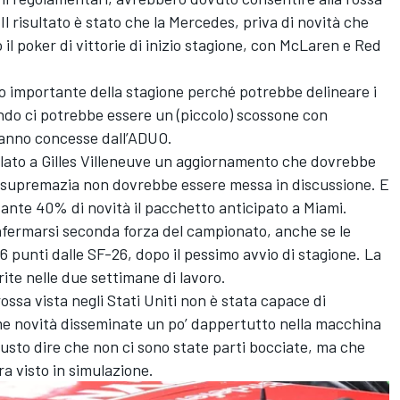
 Il risultato è stato che la Mercedes, priva di novità che
l poker di vittorie di inizio stagione, con McLaren e Red
o importante della stagione perché potrebbe delineare i
ando ci potrebbe essere un (piccolo) scossone con
aranno concesse dall’ADUO.
olato a Gilles Villeneuve un aggiornamento che dovrebbe
ua supremazia non dovrebbe essere messa in discussione. E
tante 40% di novità il pacchetto anticipato a Miami.
onfermarsi seconda forza del campionato, anche se le
 punti dalle SF-26, dopo il pessimo avvio di stagione. La
rite nelle due settimane di lavoro.
 rossa vista negli Stati Uniti non è stata capace di
sime novità disseminate un po’ dappertutto nella macchina
usto dire che non ci sono state parti bocciate, ma che
a visto in simulazione.