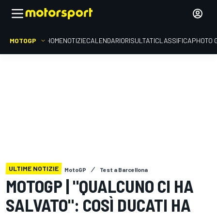
MOTOGP
HOME
NOTIZIE
CALENDARIO
RISULTATI
CLASSIFICA
PHOTO 
ULTIME NOTIZIE
MotoGP
Test a Barcellona
MOTOGP | "QUALCUNO CI HA
SALVATO": COSÌ DUCATI HA