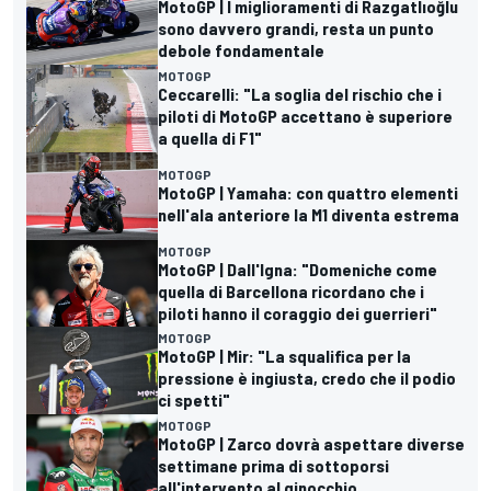
MotoGP | I miglioramenti di Razgatlıoğlu
sono davvero grandi, resta un punto
debole fondamentale
MOTOGP
Ceccarelli: "La soglia del rischio che i
piloti di MotoGP accettano è superiore
a quella di F1"
MOTOGP
MotoGP | Yamaha: con quattro elementi
nell'ala anteriore la M1 diventa estrema
MOTOGP
MotoGP | Dall'Igna: "Domeniche come
quella di Barcellona ricordano che i
piloti hanno il coraggio dei guerrieri"
MOTOGP
MotoGP | Mir: "La squalifica per la
pressione è ingiusta, credo che il podio
ci spetti"
MOTOGP
MotoGP | Zarco dovrà aspettare diverse
settimane prima di sottoporsi
all'intervento al ginocchio