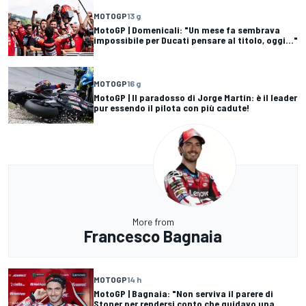
MOTOGP
13 g
MotoGP | Domenicali: "Un mese fa sembrava
impossibile per Ducati pensare al titolo, oggi..."
MOTOGP
16 g
MotoGP | Il paradosso di Jorge Martin: è il leader
pur essendo il pilota con più cadute!
More from
Francesco Bagnaia
MOTOGP
14 h
MotoGP | Bagnaia: "Non serviva il parere di
Stoner per rendersi conto che guidavo una