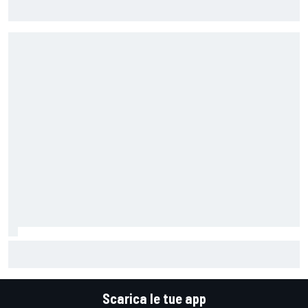
MotoGP | Bagnaia: "Non serviva il parere di Stoner per
rendersi conto che guidavo una Ducati diversa"
MotoGP | Martin: "Non capisco come faccia ancora a
guidare il Mondiale"
Scarica le tue app