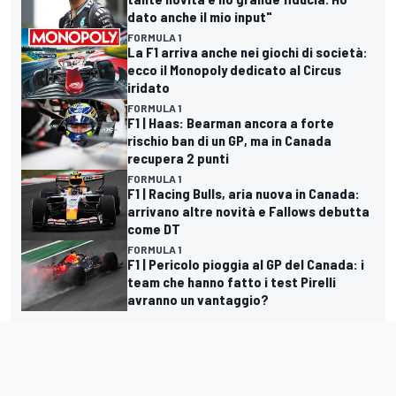
dato anche il mio input"
FORMULA 1
La F1 arriva anche nei giochi di società:
ecco il Monopoly dedicato al Circus
iridato
FORMULA 1
F1 | Haas: Bearman ancora a forte
rischio ban di un GP, ma in Canada
recupera 2 punti
FORMULA 1
F1 | Racing Bulls, aria nuova in Canada:
arrivano altre novità e Fallows debutta
come DT
FORMULA 1
F1 | Pericolo pioggia al GP del Canada: i
team che hanno fatto i test Pirelli
avranno un vantaggio?