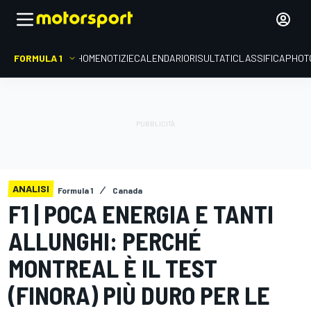
FORMULA 1
HOME
NOTIZIE
CALENDARIO
RISULTATI
CLASSIFICA
PHOT
ANALISI
Formula 1
Canada
F1 | POCA ENERGIA E TANTI
ALLUNGHI: PERCHÉ
MONTREAL È IL TEST
(FINORA) PIÙ DURO PER LE