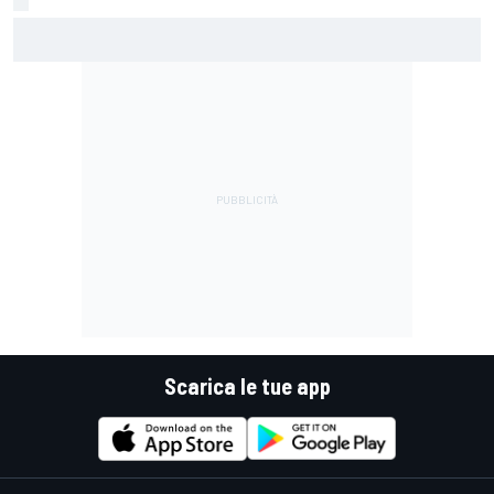
MotoGP | "L'alleanza perfetta": Crutchlow punta forte su
Quartararo in Honda
Scarica le tue app