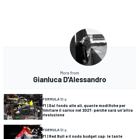
More from
Gianluca D'Alessandro
FORMULA 1
2 g
F1 | Dal fondo alle ali, quante modifiche per
limitare il carico nel 2027: perché sarà un'altra
rivoluzione
FORMULA 1
2 g
F1 | Red Bull e il nodo budget cap: le tante