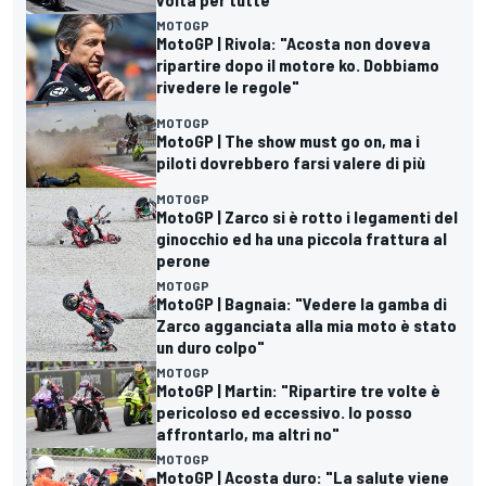
MOTOGP
MotoGP | Rivola: "Acosta non doveva
ripartire dopo il motore ko. Dobbiamo
rivedere le regole"
MOTOGP
MotoGP | The show must go on, ma i
piloti dovrebbero farsi valere di più
MOTOGP
MotoGP | Zarco si è rotto i legamenti del
ginocchio ed ha una piccola frattura al
perone
MOTOGP
MotoGP | Bagnaia: "Vedere la gamba di
Zarco agganciata alla mia moto è stato
un duro colpo"
MOTOGP
MotoGP | Martin: "Ripartire tre volte è
pericoloso ed eccessivo. Io posso
affrontarlo, ma altri no"
MOTOGP
MotoGP | Acosta duro: "La salute viene