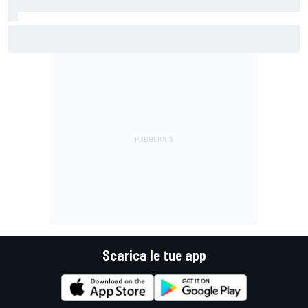
MotoGP | Ogura: "Il modo di affrontare la gara è stato
sbagliato questa volta"
Scarica le tue app