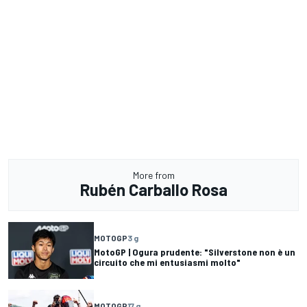
More from
Rubén Carballo Rosa
MOTOGP
3 g
MotoGP | Ogura prudente: "Silverstone non è un
circuito che mi entusiasmi molto"
MOTOGP
17 g