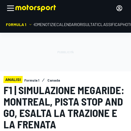
FORMULA 1
HOME
NOTIZIE
CALENDARIO
RISULTATI
CLASSIFICA
PHOT
ANALISI
Formula 1
Canada
F1 | SIMULAZIONE MEGARIDE:
MONTREAL, PISTA STOP AND
GO, ESALTA LA TRAZIONE E
LA FRENATA