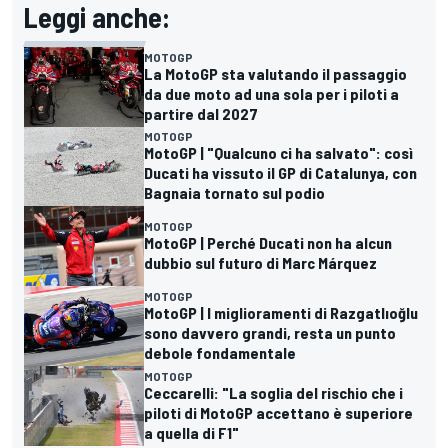
Leggi anche:
MOTOGP
La MotoGP sta valutando il passaggio
da due moto ad una sola per i piloti a
partire dal 2027
MOTOGP
MotoGP | "Qualcuno ci ha salvato": così
Ducati ha vissuto il GP di Catalunya, con
Bagnaia tornato sul podio
MOTOGP
MotoGP | Perché Ducati non ha alcun
dubbio sul futuro di Marc Márquez
MOTOGP
MotoGP | I miglioramenti di Razgatlıoğlu
sono davvero grandi, resta un punto
debole fondamentale
MOTOGP
Ceccarelli: "La soglia del rischio che i
piloti di MotoGP accettano è superiore
a quella di F1"