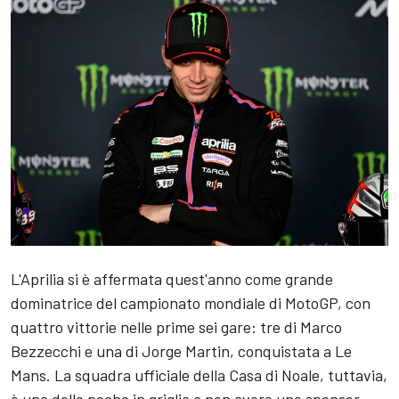
L'Aprilia si è affermata quest'anno come grande
dominatrice del campionato mondiale di MotoGP, con
quattro vittorie nelle prime sei gare: tre di
Marco
Bezzecchi
e una di
Jorge Martin
, conquistata a Le
Mans. La squadra ufficiale della Casa di Noale, tuttavia,