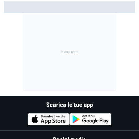
MotoGP | Márquez: "Calo gomma imprevisto, non credo che
con la media domani sarà meglio"
Scarica le tue app