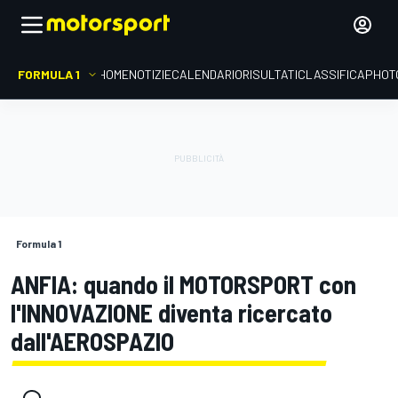
FORMULA 1
HOME
NOTIZIE
CALENDARIO
RISULTATI
CLASSIFICA
PHOT
Formula 1
ANFIA: quando il MOTORSPORT con
l'INNOVAZIONE diventa ricercato
dall'AEROSPAZIO